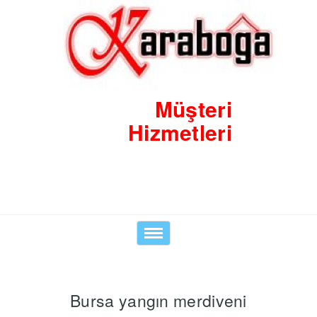
Müşteri
Hizmetleri
0530 8423938
Toggle
navigation
Bursa yangın merdiveni