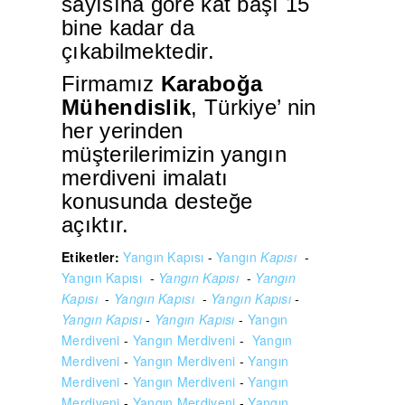
sayısına göre kat başı 15
bine kadar da
çıkabilmektedir.
Firmamız
Karaboğa
Mühendislik
, Türkiye’ nin
her yerinden
müşterilerimizin yangın
merdiveni imalatı
konusunda desteğe
açıktır.
Etiketler:
Yangın Kapısı
-
Yangın
Kapısı
-
Yangın
Kapısı
-
Yangın Kapısı
-
Yangın
Kapısı
-
Yangın Kapısı
-
Yangın Kapısı
-
Yangın Kapısı
-
Yangın Kapısı
-
Yangın
Merdiveni
-
Yangın Merdiveni
-
Yangın
Merdiveni
-
Yangın Merdiveni
-
Yangın
Merdiveni
-
Yangın Merdiveni
-
Yangın
Merdiveni
-
Yangın Merdiveni
-
Yangın