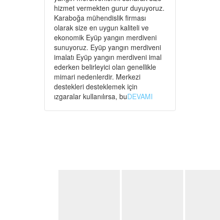
hizmet vermekten gurur duyuyoruz.
Karaboğa mühendislik firması
olarak size en uygun kaliteli ve
ekonomik Eyüp yangın merdiveni
sunuyoruz. Eyüp yangın merdiveni
imalatı Eyüp yangın merdiveni imal
ederken belirleyici olan genellikle
mimari nedenlerdir. Merkezi
destekleri desteklemek için
ızgaralar kullanılırsa, bu
DEVAMI