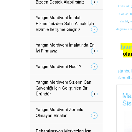
Bizden Destek Alabilirsiniz
korkuluk
,
fiyatları
,
f
Yangın Merdiveni İmalatı
demiri
,
fe
Hizmetimizden Satın Almak İçin
Bizimle İletişime Geçiniz
doğrama
,
de
Yangın Merdiveni İmalatında En
İsta
İyi Firmayız
ola
Yangın Merdiveni Nedir?
İstanbu
hizmeti 
Yangın Merdiveni Sizlerin Can
Güvenliği İçin Geliştirilen Bir
Mak
Üründür
Sis
Yangın Merdiveni Zorunlu
Olmayan Binalar
Rehabilitasyon Merkezleri İçin