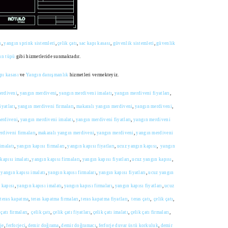
ı
,
yangın sprink sistemleri
,
çelik çatı
,
sac kapı kasası
,
güvenlik sistemleri
,
güvenlik
ın tüpü
gibi hizmetleride sunmaktadır.
pı kasası
ve
Yangın danışmanlık
hizmetleri vermekteyiz.
erdiveni
,
yangın merdiveni
,
yangın merdiveni imalatı
,
yangın merdiveni fiyatları
,
iyatları
,
yangın merdiveni firmaları
,
makaralı yangın merdiveni
,
yangın merdiveni
,
erdiveni
,
yangın merdiveni imalatı
,
yangın merdiveni fiyatları
,
yangın merdiveni
rdiveni firmaları
,
makaralı yangın merdiveni
,
yangın merdiveni
,
yangın merdiveni
imalatı
,
yangın kapısı firmaları
,
yangın kapısı fiyatları
,
ucuz yangın kapısı
,
yangın
kapısı imalatı
,
yangın kapısı firmaları
,
yangın kapısı fiyatları
,
ucuz yangın kapısı
,
,
yangın kapısı imalatı
,
yangın kapısı firmaları
,
yangın kapısı fiyatları
,
ucuz yangın
 kapısı
,
yangın kapısı imalatı
,
yangın kapısı firmaları
,
yangın kapısı fiyatları
,
ucuz
,
teras kapatma
,
teras kapatma firmaları
,
teras kapatma fiyatları
,
teras çatı
,
çelik çatı
,
 çatı firmaları
,
çelik çatı
,
çelik çatı fiyatları
,
çelik çatı imalatı
,
çelik çatı firmaları
,
rje
,
ferforjeci
,
demir doğrama
,
demir doğramacı
,
ferforje duvar üstü korkuluk
,
demir