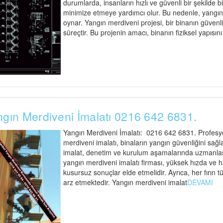
durumlarda, insanların hızlı ve güvenli bir şekilde 
minimize etmeye yardımcı olur. Bu nedenle, yangın me
oynar. Yangın merdiveni projesi, bir binanın güvenli t
süreçtir. Bu projenin amacı, binanın fiziksel yapısın
gın Merdiveni İmalatı 0216 642 6831.
Yangın Merdiveni İmalatı: 0216 642 6831. Profesyo
merdiveni imalatı, binaların yangın güvenliğini sağl
imalat, denetim ve kurulum aşamalarında uzmanlaşmı
yangın merdiveni imalatı firması, yüksek hızda ve 
kusursuz sonuçlar elde etmelidir. Ayrıca, her fırı
arz etmektedir. Yangın merdiveni imalat
DEVAMI