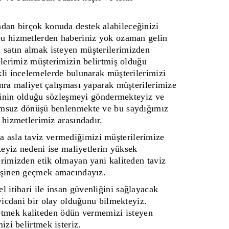
ndan birçok konuda destek alabileceğinizi
u hizmetlerden haberiniz yok ozaman gelin
i
satın almak isteyen müşterilerimizden
plerimiz müşterimizin belirtmiş olduğu
li incelemelerde bulunarak müşterilerimizi
nra maliyet çalışması yaparak müşterilerimize
erinin olduğu sözleşmeyi göndermekteyiz ve
umsuz dönüşü benlenmekte ve bu saydığımız
 hizmetlerimiz arasındadır.
 asla taviz vermediğimizi müşterilerimize
teyiz nedeni ise maliyetlerin yüksek
rimizden etik olmayan yani kaliteden taviz
eşinen geçmek amacındayız.
el itibari ile insan güvenliğini sağlayacak
 vicdani bir olay olduğunu bilmekteyiz.
etmek kaliteden ödün vermemizi isteyen
zi belirtmek isteriz.