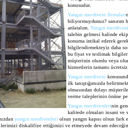
konusudur.
Yangın merdiveni firmaları
biliyormuydunuz? sanırım b
anlatalım.
Yangın merdiven
talebin gelmesi halinde eki
konuma intikal ederek gerek
bilgilendirmekteyiz daha so
bu fiyat ve teslimak bilgil
müşterinin olumlu veya ol
hizmetlerin tamamı ücretsiz
Yangın merdiveni
konusunda
ilk tanıştığımızda belirtmek
olmasından dolayı müşterile
verme taleplerinin önüne p
Yangın merdivenleri
nin gen
kalitede olmaları insani ve
mızdan
yangın merdivenleri
olsun yangın kapısı olsun fark 
lerimizi diskalifiye ettiğimizi ve etmeyede devam edeceğimi