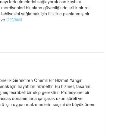
binayı terk etmelerini sağlayarak can kaybını
rdivenleri binaların güvenliğinde kritik bir rol
ahliyesini sağlamak için titizlikle planlanmış bir
ı ve
DEVAMI
nellik Gerektiren Önemli Bir Hizmet Yangın
amak için hayati bir hizmettir. Bu hizmet, tasarım,
ş tecrübeli bir ekip gerektirir. Profesyonel bir
hassas donanımlarla çalışarak uzun süreli ve
n türü için uygun malzemelerin seçimi de büyük önem