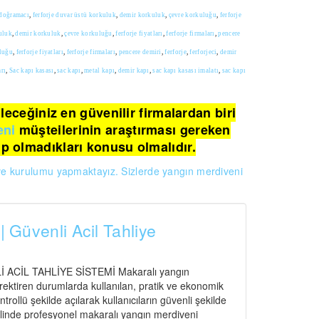
doğramacı
,
ferforje duvar üstü korkuluk
,
demir korkuluk
,
çevre korkuluğu
,
ferforje
kuluk
,
demir korkuluk
,
çevre korkuluğu
,
ferforje fiyatları
,
ferforje firmaları
,
pencere
luğu
,
ferforje fiyatları
,
ferforje firmaları
,
pencere demiri
,
ferforje
,
ferforjeci
,
demir
arı
,
Sac kapı kasası
,
sac kapı
,
metal kapı
,
demir kapı
,
sac kapı kasası imalatı
,
sac kapı
ileceğiniz en güvenilir firmalardan biri
eni
müşteilerinin araştırması gereken
up olmadıkları konusu olmalıdır.
 ve kurulumu yapmaktayız. Sizlerde yangın merdiveni
| Güvenli Acil Tahliye
CİL TAHLİYE SİSTEMİ Makaralı yangın
gerektiren durumlarda kullanılan, pratik ve ekonomik
ntrollü şekilde açılarak kullanıcıların güvenli şekilde
elinde profesyonel makaralı yangın merdiveni