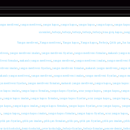
angın merdiveni
,
yangın merdiveni
,
yangın kapısı
,
yangın kapısı
,
yangın kapısı
,
yangın kapısı
,
yangın kapıs
sistemleri
,
ferforje
,
ferforje
,
ferforje
,
ferforje
,
ferforje
,
bina giriş kapısı
,
yang
Yangın merdiveni
,
Yangın merdiveni
,
Yangın kapısı
,
Yangın kapısı
,
Ferforje
,
Çelik çatı
,
Sac ka
rdiveni
,
yangın merdiveni imalatı
,
yangın merdiveni fiyatları
,
yangın merdiveni firmaları
,
makaralı yangın m
iveni firmaları
,
makaralı yangın merdiveni
,
yangın merdiveni
,
yangın merdiveni imalatı
,
yangın merdiveni f
rdiveni imalatı
,
yangın merdiveni fiyatları
,
yangın merdiveni firmaları
,
makaralı yangın merdiveni
,
yangın m
akaralı yangın merdiveni
,
yangın merdiveni
,
yangın merdiveni imalatı
,
yangın merdiveni fiyatları
,
yangın me
ın merdiveni fiyatları
,
yangın merdiveni firmaları
,
makaralı yangın merdiveni
,
yangın kapısı
,
yangın kapısı 
ın kapısı imalatı
,
yangın kapısı firmaları
,
yangın kapısı fiyatları
,
ucuz yangın kapısı
,
yangın kapısı
,
yangın 
sı
,
yangın kapısı imalatı
,
yangın kapısı firmaları
,
yangın kapısı fiyatları
,
ucuz yangın kapısı
,
yangın kapısı
gın kapısı
,
yangın kapısı imalatı
,
yangın kapısı firmaları
,
yangın kapısı fiyatları
,
ucuz yangın kapısı
,
yangın
sı
,
yangın kapısı
,
yangın kapısı imalatı
,
yangın kapısı firmaları
,
yangın kapısı fiyatları
,
ucuz yangın kapısı
çelik çatı fiyatları
,
çelik çatı imalatı
,
çelik çatı firmaları
,
çelik çatı
,
çelik çatı fiyatları
,
çelik çatı imalatı
,
çelik
var üstü korkuluk
,
demir korkuluk
,
çevre korkuluğu
,
ferforje fiyatları
,
ferforje firmaları
,
pencere demiri
,
ferfo