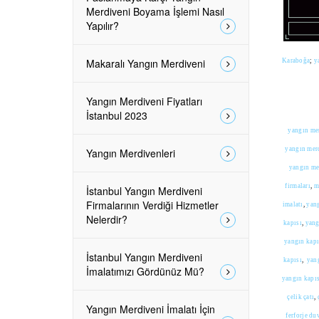
Merdiveni Boyama İşlemi Nasıl
Yapılır?
Makaralı Yangın Merdiveni
Karaboğa
;
y
Yangın Merdiveni Fiyatları
İstanbul 2023
yangın me
yangın merd
Yangın Merdivenleri
yangın me
firmaları
,
m
İstanbul Yangın Merdiveni
Firmalarının Verdiği Hizmetler
imalatı
,
yang
Nelerdir?
kapısı
,
yang
yangın kapı
İstanbul Yangın Merdiveni
kapısı
,
yan
İmalatımızı Gördünüz Mü?
yangın kapı
çelik çatı
,
Yangın Merdiveni İmalatı İçin
ferforje du