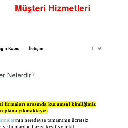
Müşteri Hizmetleri
0530 8423938
gın Kapısı
İletişim
er Nelerdir?
ni firmaları arasında kurumsal kimliğimiz
ön plana çıkmaktayız.
irmaları
nın neredeyse tamamının ücretsiz
r ve bunlardan bazısı keşif ve teklf