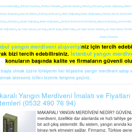
çevre korkuluğu
,
ferforje fiyatları
,
ferforje firmaları
,
pencere demiri
,
ferforje
,
ferforjeci
,
demir doğrama
,
demir 
erforje firmaları
,
pencere demiri
,
ferforje
,
ferforjeci
,
demir doğrama
,
demir doğramacı
,
ferforje duvar üstü kor
rforje
,
ferforjeci
,
demir doğrama
,
demir doğramacı
,
ferforje duvar üstü korkuluk
,
demir korkuluk
,
çevre korku
mir doğramacı
,
Sac kapı kasası
,
sac kapı
,
metal kapı
,
demir kapı
,
sac kapı kasası imalatı
,
sac kapı kasası fiyatl
kasası fiyatları
nbul yangın merdiveni alışverişi
niz için tercih edeb
rak bizi tercih edebilirsiniz.
İstanbul yangın merdiv
konuların başında kalite ve firmaların güvenli ol
l başta olmak üzere türkiyenin her köşesine yangın merdiveni satışı
almak isterseniz lütfen bizimle iletişime geçiniz.
aralı Yangın Merdiveni İmalatı ve Fiyatları 
temleri (0532 490 76 94)
MAKARALI YANGIN MERDİVENİ NEDİR? GÜVENLİ A
merdiveni, özellikle dar alanlarda ve hızlı tahliye 
bir acil çıkış sistemidir. Bu sistem, yangın anında ko
binayı terk etmesini sağlar. Firmamız, Türkiye gen