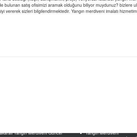
 bulunan satış ofisimizi aramak olduğunu biliyor muydunuz? bizlere ula
lgiyi vererek sizleri bilgilendirmektedir. Yangın merdiveni imalatı hizme
ERLER
YAZILAR
tanbul Yangın Merdiveni Satışı
Z Tipi Yangın Merdiveni ima
ngın Merdiveni Firmaları
nasıl yapılır
stanbul Çekmeköy 2023 - 2024
Z Tipi Yangın Merdiveni
karalı Yangın Merdiveni Güncel
Yangın Merdiveni