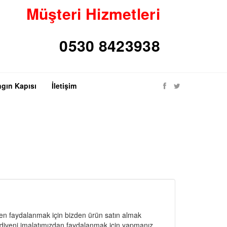
Müşteri Hizmetleri
0530 8423938
gın Kapısı
İletişim
den faydalanmak için bizden ürün satın almak
merdiveni imalatımızdan faydalanmak için yapmanız