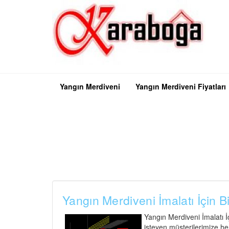
Yangın Merdiveni
Yangın Merdiveni Fiyatları
Yangın Merdiveni İmalatı İçin B
Yangın Merdiveni İmalatı 
isteyen müşterilerimize he