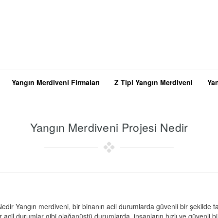
Yangın Merdiveni Firmaları
Z Tipi Yangın Merdiveni
Yan
Yangın Merdiveni Projesi Nedir
edir Yangın merdiveni, bir binanın acil durumlarda güvenli bir şekilde ta
acil durumlar gibi olağanüstü durumlarda, insanların hızlı ve güvenli bi