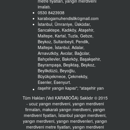
metre fiyatları, yangın merdiveni
imalatı.
0530 8423938
karabogamuhendislik©gmail.com
İstanbul, Ümraniye, Üsküdar,
Sancaktepe, Kadıköy, Ataşehir,
Maltepe, Kartal, Tuzla, Gebze,
Beykoz, Sultanbeyli, Pendik,
Maltepe, İstanbul, Adalar,
Arnavutköy, Avcılar, Bağcılar,
Bahçelievler, Bakırköy, Başakşehir,
Bayrampaşa, Beşiktaş, Beykoz,
Beylikdüzü, Beyoğlu,
Büyükçekmece, Çekmeköy,
Esenler, Esenyurt.
angın merdiveni
"; "
ataşehir yangın kapısı
"; "
ataşehir yangın tüpü
"; "
ataşe
Tüm Hakları (Veli KARABOĞA) Saklıdır © 2015
- ucuz yangın merdiveni, yangın merdiveni
firmaları, makaralı yangın merdiveni, yangın
merdiveni fiyatları, İstanbul yangın merdiveni,
yangın merdiveni, yangın merdivenleri, yangın
merdiveni metre fiyatları, yangın merdiveni