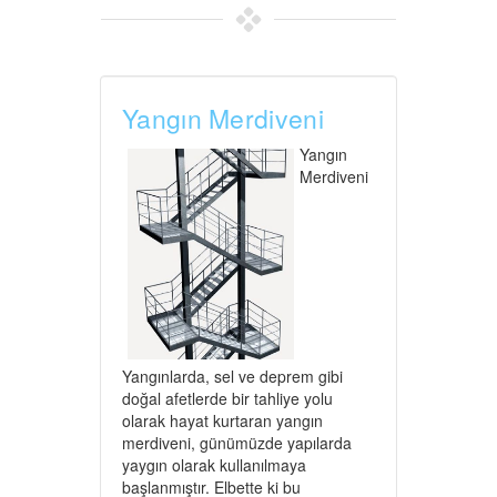
Yangın Merdiveni
Yangın
Merdiveni
Yangınlarda, sel ve deprem gibi
doğal afetlerde bir tahliye yolu
olarak hayat kurtaran yangın
merdiveni, günümüzde yapılarda
yaygın olarak kullanılmaya
başlanmıştır. Elbette ki bu