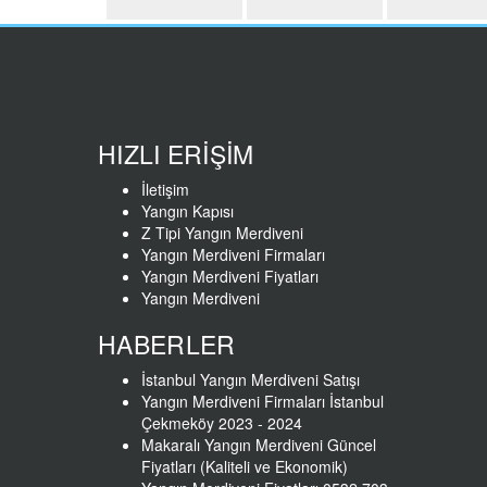
HIZLI ERİŞİM
İletişim
Yangın Kapısı
Z Tipi Yangın Merdiveni
Yangın Merdiveni Firmaları
Yangın Merdiveni Fiyatları
Yangın Merdiveni
HABERLER
İstanbul Yangın Merdiveni Satışı
Yangın Merdiveni Firmaları İstanbul
Çekmeköy 2023 - 2024
Makaralı Yangın Merdiveni Güncel
Fiyatları (Kaliteli ve Ekonomik)