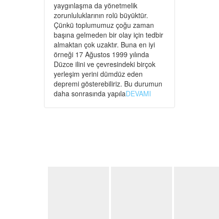
yaygınlaşma da yönetmelik
zorunluluklarının rolü büyüktür.
Çünkü toplumumuz çoğu zaman
başına gelmeden bir olay için tedbir
almaktan çok uzaktır. Buna en iyi
örneği 17 Ağustos 1999 yılında
Düzce ilini ve çevresindeki birçok
yerleşim yerini dümdüz eden
depremi gösterebiliriz. Bu durumun
daha sonrasında yapıla
DEVAMI