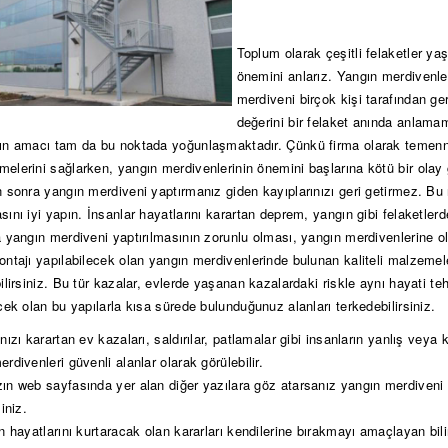
Toplum olarak çeşitli felaketler 
önemini anlarız. Yangın merdivenler
merdiveni birçok kişi tarafından g
değerini bir felaket anında anlama
ın amacı tam da bu noktada yoğunlaşmaktadır. Çünkü firma olarak temenni
elerini sağlarken, yangın merdivenlerinin önemini başlarına kötü bir olay 
n sonra yangın merdiveni yaptırmanız giden kayıplarınızı geri getirmez. B
ını iyi yapın. İnsanlar hayatlarını karartan deprem, yangın gibi felaketler
a yangın merdiveni yaptırılmasının zorunlu olması, yangın merdivenlerine 
ontajı yapılabilecek olan yangın merdivenlerinde bulunan kaliteli malz
lirsiniz. Bu tür kazalar, evlerde yaşanan kazalardaki riskle aynı hayati te
cek olan bu yapılarla kısa sürede bulunduğunuz alanları terkedebilirsiniz.
nızı karartan ev kazaları, saldırılar, patlamalar gibi insanların yanlış veya
rdivenleri güvenli alanlar olarak görülebilir.
n web sayfasında yer alan diğer yazılara göz atarsanız yangın merdiveni önem
siniz.
n hayatlarını kurtaracak olan kararları kendilerine bırakmayı amaçlayan bil