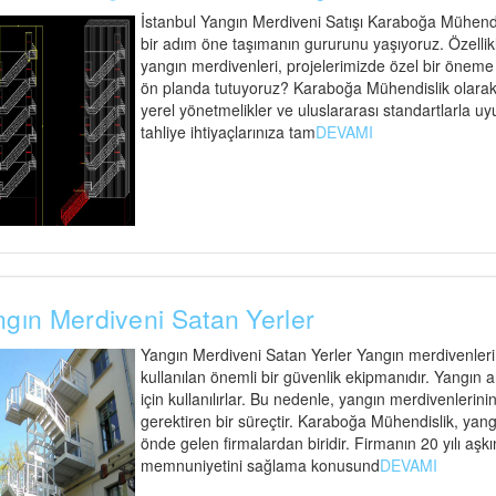
İstanbul Yangın Merdiveni Satışı Karaboğa Mühendisl
bir adım öne taşımanın gururunu yaşıyoruz. Özellik
yangın merdivenleri, projelerimizde özel bir öneme s
ön planda tutuyoruz? Karaboğa Mühendislik olarak,
yerel yönetmelikler ve uluslararası standartlarla uy
tahliye ihtiyaçlarınıza tam
DEVAMI
gın Merdiveni Satan Yerler
Yangın Merdiveni Satan Yerler Yangın merdivenleri
kullanılan önemli bir güvenlik ekipmanıdır. Yangın an
için kullanılırlar. Bu nedenle, yangın merdivenlerinin
gerektiren bir süreçtir. Karaboğa Mühendislik, yan
önde gelen firmalardan biridir. Firmanın 20 yılı aşk
memnuniyetini sağlama konusund
DEVAMI