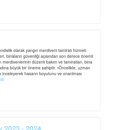
dislik olarak yangın merdiveni tamiratı hizmeti
, binaların güvenliği açısından son derece önemli
n merdivenlerinin düzenli bakım ve tamiratları, bina
 adına büyük bir öneme sahiptir. •Öncelikle, uzman
e inceleyerek hasarın boyutunu ve onarılması
MI
y 2023 - 2024