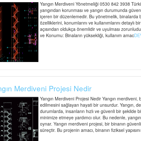
Yangın Merdiveni Yönetmeliği 0530 842 3938 Türkiy
yangından korunması ve yangın durumunda güvenli t
içeren bir düzenlemedir. Bu yönetmelik, binalarda
özelliklerini, konumlarını ve kullanımlarını detaylı bi
açısından oldukça önemlidir ve uyulması zorunludu
ve Konumu: Binaların yüksekliği, kullanım amac
DE
gın Merdiveni Projesi Nedir
Yangın Merdiveni Projesi Nedir Yangın merdiveni, bi
edilmesini sağlayan hayati bir unsurdur. Yangın, d
durumlarda, insanların hızlı ve güvenli bir şekilde 
minimize etmeye yardımcı olur. Bu nedenle, yangın me
oynar. Yangın merdiveni projesi, bir binanın güvenli t
süreçtir. Bu projenin amacı, binanın fiziksel yapısın