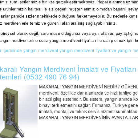
rimizi tüm işçilerimizle birlikte gerçekleştirmekteyiz. Hepsi alanında uzm
e ürünlerimizin kalitesi ile siz değerli müşterilerimiz olmadan başarılı se
sanlar panikle sizlerin tehlikede olduğunu farketmeyebilir. Bu nedenle kim
z merdivenlerle temiz ve güvenli alanlara iniş sağlayabilirsiniz.
bireysel olarak değil, sorumlusu olduğunuz veya aynı alanları paylaştığınız
yangın merdivenlerine ucuz yangın merdiveni fiyatları ile sahip olmak için h
a içerisinde yangın merdiveni
yangın merdiveni fiyatları ve yangın me
aralı Yangın Merdiveni İmalatı ve Fiyatları 
temleri (0532 490 76 94)
MAKARALI YANGIN MERDİVENİ NEDİR? GÜVENLİ A
merdiveni, özellikle dar alanlarda ve hızlı tahliye 
bir acil çıkış sistemidir. Bu sistem, yangın anında ko
binayı terk etmesini sağlar. Firmamız, Türkiye gen
imalatı, montajı ve teknik servis hizmeti sunmaktadır
MAKARALI YANGIN MERDİVENİNİN AVANTAJLARI Maka