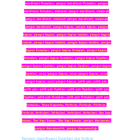
merdiveni firmaları
,
yangın merdiveni firmaları
,
yangın
merdiveni firmaları
,
makaralı yangın merdiveni
,
makaralı
yangın merdiveni
,
makaralı yangın merdiveni
,
makaralı
yangın merdiveni
,
yangın kapısı
,
yangın kapısı
,
yangın
kapısı
,
yangın kapısı
,
yangın kapısı imalatı
,
yangın kapısı
imalatı
,
yangın kapısı imalatı
,
yangın kapısı imalatı
,
yangın
kapısı firmaları
,
yangın kapısı firmaları
,
yangın kapısı
firmaları
,
yangın kapısı firmaları
,
yangın kapısı fiyatları
,
yangın kapısı fiyatları
,
yangın kapısı fiyatları
,
yangın kapısı
fiyatları
,
ucuz yangın kapısı
,
ucuz yangın kapısı
,
ucuz
yangın kapısı
,
ucuz yangın kapısı
,
çelik çatı
,
çelik çatı
,
çelik çatı
,
çelik çatı fiyatları
,
çelik çatı fiyatları
,
çelik çatı
fiyatları
,
çelik çatı firmaları
,
çelik çatı firmaları
,
çelik çatı
firmaları
,
Teras Kapatma
,
Ferforje
,
Ferforje
,
Ferforje
,
Ferforje
,
ferforjeci
,
ferforjeci
,
ferforjeci
,
ferforjeci
,
Sac kapı
kasası
,
Sac kapı kasası
,
Sac kapı kasası
,
yangın danışmanı
,
yangın danışmanlık
,
yangın danışmanlığı
.
Yangın merdiveni fiyatları ise bütçe