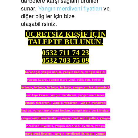
darbelere karşı sağlam ürünler
sunar.
Yangın merdiveni fiyatları
ve
diğer bilgiler için bize
ulaşabilirsiniz.
ÜCRETSİZ KEŞİF İÇİN
TALEPTE BULUNUN.
0532 711 74 23
0532 703 75 09
Karaboğa
;
yangın kapısı
,
yangın kapısı
,
yangın kapısı
,
yangın kapısı
,
yangın merdiveni
,
çelik çatı
,
ferforje
,
ferforje
,
ferforje
,
ferforje
,
ferforje
,
yangın sprink sistemleri
,
sac kapı kasası
,
yangın merdiveni
,
yangın merdiveni
,
yangın merdiveni
,
yangın merdiveni
,
yangın merdiveni
imalatı
,
yangın merdiveni imalatı
,
yangın merdiveni imalatı
,
yangın merdiveni imalatı
,
yangın merdiveni fiyatları
,
yangın
merdiveni fiyatları
,
yangın merdiveni fiyatları
,
yangın
merdiveni fiyatları
,
yangın merdiveni firmaları
,
yangın