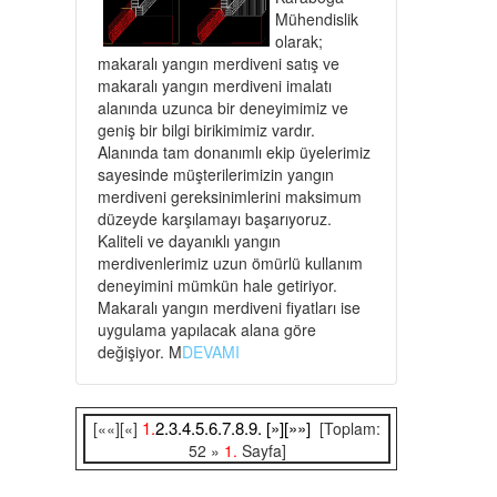
Mühendislik
olarak;
makaralı yangın merdiveni satış ve
makaralı yangın merdiveni imalatı
alanında uzunca bir deneyimimiz ve
geniş bir bilgi birikimimiz vardır.
Alanında tam donanımlı ekip üyelerimiz
sayesinde müşterilerimizin yangın
merdiveni gereksinimlerini maksimum
düzeyde karşılamayı başarıyoruz.
Kaliteli ve dayanıklı yangın
merdivenlerimiz uzun ömürlü kullanım
deneyimini mümkün hale getiriyor.
Makaralı yangın merdiveni fiyatları ise
uygulama yapılacak alana göre
değişiyor. M
DEVAMI
1.
2.
3.
4.
5.
6.
7.
8.
9.
[»]
[»»]
[««][«]
[Toplam:
52 »
1.
Sayfa]