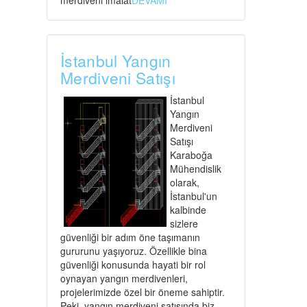
merdiveni imalat
DEVAMI
İstanbul Yangın
Merdiveni Satışı
İstanbul
Yangın
Merdiveni
Satışı
Karaboğa
Mühendislik
olarak,
İstanbul'un
kalbinde
sizlere
güvenliği bir adım öne taşımanın
gururunu yaşıyoruz. Özellikle bina
güvenliği konusunda hayati bir rol
oynayan yangın merdivenleri,
projelerimizde özel bir öneme sahiptir.
Peki, yangın merdiveni satışında biz