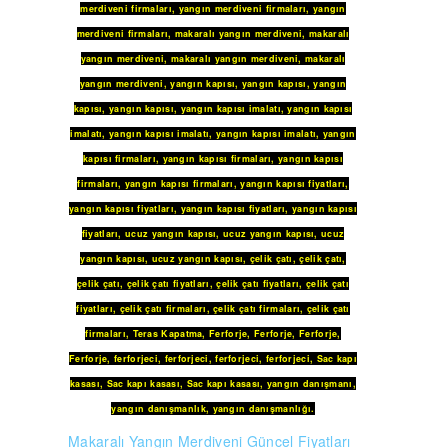
merdiveni firmaları
,
yangın merdiveni firmaları
,
yangın
merdiveni firmaları
,
makaralı yangın merdiveni
,
makaralı
yangın merdiveni
,
makaralı yangın merdiveni
,
makaralı
yangın merdiveni
,
yangın kapısı
,
yangın kapısı
,
yangın
kapısı
,
yangın kapısı
,
yangın kapısı imalatı
,
yangın kapısı
imalatı
,
yangın kapısı imalatı
,
yangın kapısı imalatı
,
yangın
kapısı firmaları
,
yangın kapısı firmaları
,
yangın kapısı
firmaları
,
yangın kapısı firmaları
,
yangın kapısı fiyatları
,
yangın kapısı fiyatları
,
yangın kapısı fiyatları
,
yangın kapısı
fiyatları
,
ucuz yangın kapısı
,
ucuz yangın kapısı
,
ucuz
yangın kapısı
,
ucuz yangın kapısı
,
çelik çatı
,
çelik çatı
,
çelik çatı
,
çelik çatı fiyatları
,
çelik çatı fiyatları
,
çelik çatı
fiyatları
,
çelik çatı firmaları
,
çelik çatı firmaları
,
çelik çatı
firmaları
,
Teras Kapatma
,
Ferforje
,
Ferforje
,
Ferforje
,
Ferforje
,
ferforjeci
,
ferforjeci
,
ferforjeci
,
ferforjeci
,
Sac kapı
kasası
,
Sac kapı kasası
,
Sac kapı kasası
,
yangın danışmanı
,
yangın danışmanlık
,
yangın danışmanlığı
.
Makaralı Yangın Merdiveni Güncel Fiyatları