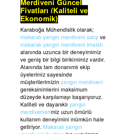
Merdiveni Güncel
Fiyatları (Kaliteli ve
Ekonomik)
Karaboğa Mühendislik olarak;
makaralı yangın merdiveni satış
ve
makaralı yangın merdiveni imalatı
alanında uzunca bir deneyimimiz
ve geniş bir bilgi birikimimiz vardır.
Alanında tam donanımlı ekip
üyelerimiz sayesinde
müşterilerimizin
yangın merdiveni
gereksinimlerini maksimum
düzeyde karşılamayı başarıyoruz.
Kaliteli ve dayanıklı
yangın
merdivenleri
miz uzun ömürlü
kullanım deneyimini mümkün hale
getiriyor.
Makaralı yangın
merdiveni fiyatları
ise uygulama