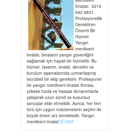
İmalatı: 0216
642 6831.
Profesyonellik
Gerektiren
Önemli Bir
Hizmet
Yangın
merdiveni
imalatı, binaların yangın güvenliğini
sağlamak için hayati bir hizmettir. Bu
hizmet, tasarım, imalat, denetim ve
kurulum aşamalarında uzmanlaşmış
tecrübeli bir ekip gerektirir. Profesyonel
bir yangın merdiveni imalatı firması,
yüksek hızda ve hassas donanımlarla
çalışarak uzun süreli ve kusursuz
sonuçlar elde etmelidir. Ayrıca, her fırın
türü için uygun malzemelerin seçimi de
büyük önem arz etmektedir. Yangın
merdiveni imalat
DEVAMI