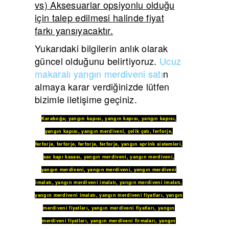
vs) Aksesuarlar opsiyonlu olduğu
için talep edilmesi halinde fiyat
farkı yansıyacaktır.
Yukarıdaki bilgilerin anlık olarak
güncel olduğunu belirtiyoruz.
Ucuz
makaralı yangın merdiveni satı
n
almaya karar verdiğinizde lütfen
bizimle iletişime geçiniz.
Karaboğa
;
yangın kapısı
,
yangın kapısı
,
yangın kapısı
,
yangın kapısı
,
yangın merdiveni
,
çelik çatı
,
ferforje
,
ferforje
,
ferforje
,
ferforje
,
ferforje
,
yangın sprink sistemleri
,
sac kapı kasası
,
yangın merdiveni
,
yangın merdiveni
,
yangın merdiveni
,
yangın merdiveni
,
yangın merdiveni
imalatı
,
yangın merdiveni imalatı
,
yangın merdiveni imalatı
,
yangın merdiveni imalatı
,
yangın merdiveni fiyatları
,
yangın
merdiveni fiyatları
,
yangın merdiveni fiyatları
,
yangın
merdiveni fiyatları
,
yangın merdiveni firmaları
,
yangın