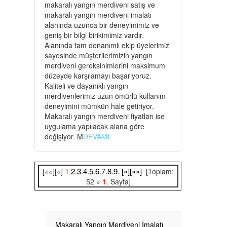
makaralı yangın merdiveni satış ve
makaralı yangın merdiveni imalatı
alanında uzunca bir deneyimimiz ve
geniş bir bilgi birikimimiz vardır.
Alanında tam donanımlı ekip üyelerimiz
sayesinde müşterilerimizin yangın
merdiveni gereksinimlerini maksimum
düzeyde karşılamayı başarıyoruz.
Kaliteli ve dayanıklı yangın
merdivenlerimiz uzun ömürlü kullanım
deneyimini mümkün hale getiriyor.
Makaralı yangın merdiveni fiyatları ise
uygulama yapılacak alana göre
değişiyor. M
DEVAMI
1.
2.
3.
4.
5.
6.
7.
8.
9.
[»]
[»»]
[««][«]
[Toplam:
52 »
1.
Sayfa]
Makaralı Yangın Merdiveni İmalatı