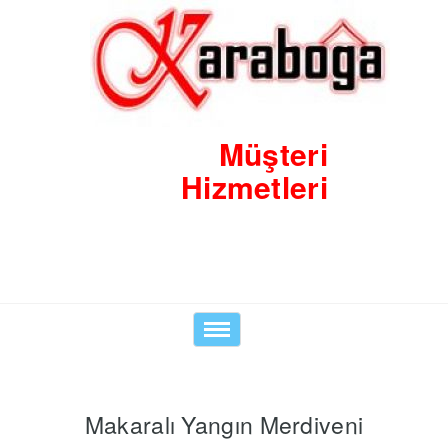
Müşteri
Hizmetleri
0530 8423938
Toggle
navigation
Makaralı Yangın Merdiveni