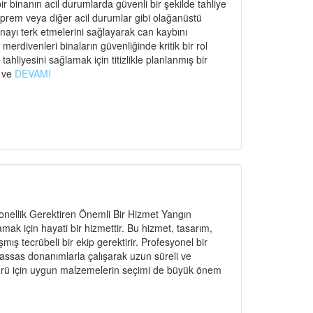
r binanın acil durumlarda güvenli bir şekilde tahliye
eprem veya diğer acil durumlar gibi olağanüstü
binayı terk etmelerini sağlayarak can kaybını
rdivenleri binaların güvenliğinde kritik bir rol
ahliyesini sağlamak için titizlikle planlanmış bir
ı ve
DEVAMI
nellik Gerektiren Önemli Bir Hizmet Yangın
amak için hayati bir hizmettir. Bu hizmet, tasarım,
ş tecrübeli bir ekip gerektirir. Profesyonel bir
hassas donanımlarla çalışarak uzun süreli ve
n türü için uygun malzemelerin seçimi de büyük önem