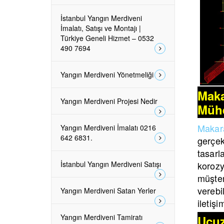
İstanbul Yangın Merdiveni
İmalatı, Satışı ve Montajı |
Türkiye Geneli Hizmet – 0532
490 7694
Yangın Merdiveni Yönetmeliği
Maka
Yangın Merdiveni Projesi Nedir
Mühe
Makara
Yangın Merdiveni İmalatı 0216
642 6831.
gerçek
tasar
İstanbul Yangın Merdiveni Satışı
korozy
müşter
verebil
Yangın Merdiveni Satan Yerler
iletiş
Yangın Merdiveni Tamiratı
Ucuz