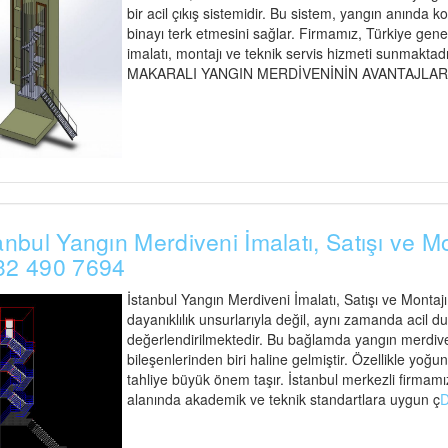
bir acil çıkış sistemidir. Bu sistem, yangın anında ko
binayı terk etmesini sağlar. Firmamız, Türkiye gen
imalatı, montajı ve teknik servis hizmeti sunmaktadır
MAKARALI YANGIN MERDİVENİNİN AVANTAJLARI Maka
anbul Yangın Merdiveni İmalatı, Satışı ve M
32 490 7694
İstanbul Yangın Merdiveni İmalatı, Satışı ve Montaj
dayanıklılık unsurlarıyla değil, aynı zamanda acil d
değerlendirilmektedir. Bu bağlamda yangın merdiveni
bileşenlerinden biri haline gelmiştir. Özellikle yoğu
tahliye büyük önem taşır. İstanbul merkezli firmamız
alanında akademik ve teknik standartlara uygun ç