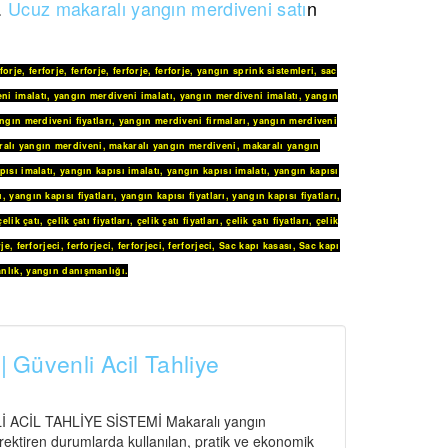
z.
Ucuz makaralı yangın merdiveni satı
n
rforje
,
ferforje
,
ferforje
,
ferforje
,
ferforje
,
yangın sprink sistemleri
,
sac
ni imalatı
,
yangın merdiveni imalatı
,
yangın merdiveni imalatı
,
yangın
ngın merdiveni fiyatları
,
yangın merdiveni firmaları
,
yangın merdiveni
ralı yangın merdiveni
,
makaralı yangın merdiveni
,
makaralı yangın
pısı imalatı
,
yangın kapısı imalatı
,
yangın kapısı imalatı
,
yangın kapısı
ı
,
yangın kapısı fiyatları
,
yangın kapısı fiyatları
,
yangın kapısı fiyatları
,
çelik çatı
,
çelik çatı fiyatları
,
çelik çatı fiyatları
,
çelik çatı fiyatları
,
çelik
rje
,
ferforjeci
,
ferforjeci
,
ferforjeci
,
ferforjeci
,
Sac kapı kasası
,
Sac kapı
nlık
,
yangın danışmanlığı
.
| Güvenli Acil Tahliye
CİL TAHLİYE SİSTEMİ Makaralı yangın
gerektiren durumlarda kullanılan, pratik ve ekonomik