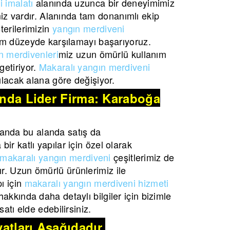
 imalatı
alanında uzunca bir deneyimimiz
imiz vardır. Alanında tam donanımlı ekip
terilerimizin
yangın merdiveni
m düzeyde karşılamayı başarıyoruz.
n merdivenleri
miz uzun ömürlü kullanım
etiriyor.
Makaralı yangın merdiveni
lacak alana göre değişiyor.
şında Lider Firma: Karaboğa
anda bu alanda satış da
ir katlı yapılar için özel olarak
makaralı yangın merdiveni
çeşitlerimiz de
r. Uzun ömürlü ürünlerimiz ile
ı için
makaralı yangın merdiveni hizmeti
akkında daha detaylı bilgiler için bizimle
atı elde edebilirsiniz.
atları Aşağıdadır.