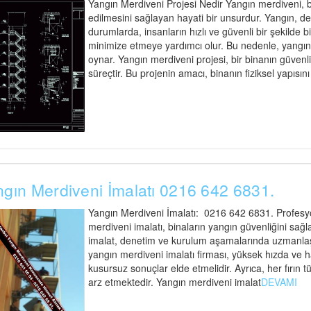
Yangın Merdiveni Projesi Nedir Yangın merdiveni, bi
edilmesini sağlayan hayati bir unsurdur. Yangın, d
durumlarda, insanların hızlı ve güvenli bir şekilde 
minimize etmeye yardımcı olur. Bu nedenle, yangın me
oynar. Yangın merdiveni projesi, bir binanın güvenli t
süreçtir. Bu projenin amacı, binanın fiziksel yapısın
gın Merdiveni İmalatı 0216 642 6831.
Yangın Merdiveni İmalatı: 0216 642 6831. Profesyo
merdiveni imalatı, binaların yangın güvenliğini sağl
imalat, denetim ve kurulum aşamalarında uzmanlaşmı
yangın merdiveni imalatı firması, yüksek hızda ve 
kusursuz sonuçlar elde etmelidir. Ayrıca, her fırı
arz etmektedir. Yangın merdiveni imalat
DEVAMI