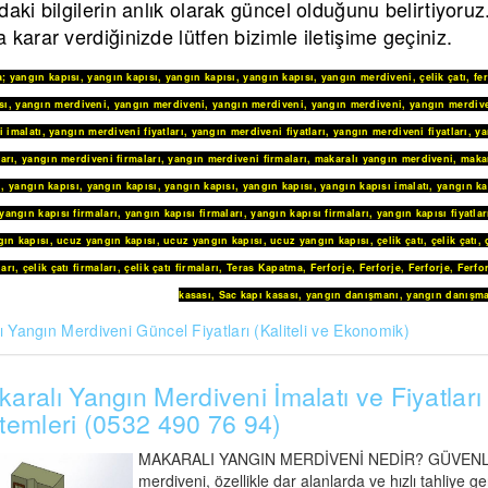
daki bilgilerin anlık olarak güncel olduğunu belirtiyoru
 karar verdiğinizde lütfen bizimle iletişime geçiniz.
a
;
yangın kapısı
,
yangın kapısı
,
yangın kapısı
,
yangın kapısı
,
yangın merdiveni
,
çelik çatı
,
fe
sı
,
yangın merdiveni
,
yangın merdiveni
,
yangın merdiveni
,
yangın merdiveni
,
yangın merdive
 imalatı
,
yangın merdiveni fiyatları
,
yangın merdiveni fiyatları
,
yangın merdiveni fiyatları
,
ya
arı
,
yangın merdiveni firmaları
,
yangın merdiveni firmaları
,
makaralı yangın merdiveni
,
maka
i
,
yangın kapısı
,
yangın kapısı
,
yangın kapısı
,
yangın kapısı
,
yangın kapısı imalatı
,
yangın ka
yangın kapısı firmaları
,
yangın kapısı firmaları
,
yangın kapısı firmaları
,
yangın kapısı fiyatlar
ın kapısı
,
ucuz yangın kapısı
,
ucuz yangın kapısı
,
ucuz yangın kapısı
,
çelik çatı
,
çelik çatı
,
ları
,
çelik çatı firmaları
,
çelik çatı firmaları
,
Teras Kapatma
,
Ferforje
,
Ferforje
,
Ferforje
,
Ferfo
kasası
,
Sac kapı kasası
,
yangın danışmanı
,
yangın danışma
 Yangın Merdiveni Güncel Fiyatları (Kaliteli ve Ekonomik)
aralı Yangın Merdiveni İmalatı ve Fiyatları 
temleri (0532 490 76 94)
MAKARALI YANGIN MERDİVENİ NEDİR? GÜVENLİ A
merdiveni, özellikle dar alanlarda ve hızlı tahliye 