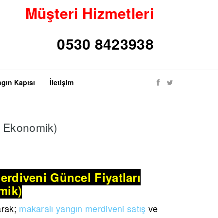
Müşteri Hizmetleri
gın Kapısı
İletişim
ve Ekonomik)
erdiveni Güncel Fiyatları
mik)
arak;
makaralı yangın merdiveni satış
ve