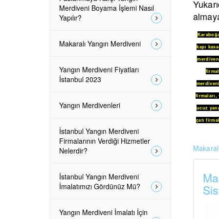
Yukarı
Merdiveni Boyama İşlemi Nasıl
almaya
Yapılır?
Karaboğ
Makaralı Yangın Merdiveni
kapı kasa
merdiveni
Yangın Merdiveni Fiyatları
firmal
İstanbul 2023
merdiven
firmaları
,
Yangın Merdivenleri
ucuz yang
çatı firma
İstanbul Yangın Merdiveni
Firmalarının Verdiği Hizmetler
Makaralı
Nelerdir?
Mak
İstanbul Yangın Merdiveni
İmalatımızı Gördünüz Mü?
Sis
Yangın Merdiveni İmalatı İçin