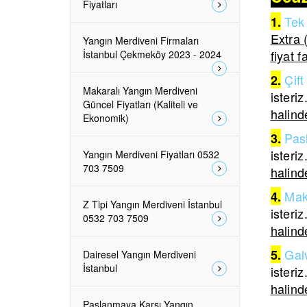
Fiyatları
Tek 
1.
Extra 
Yangın Merdiveni Firmaları
fiyat f
İstanbul Çekmeköy 2023 - 2024
Çift
2.
Makaralı Yangın Merdiveni
isteriz
Güncel Fiyatları (Kaliteli ve
halinde
Ekonomik)
Pas
3.
isteriz
Yangın Merdiveni Fiyatları 0532
703 7509
halinde
Mak
4.
Z Tipi Yangın Merdiveni İstanbul
isteriz
0532 703 7509
halinde
Galv
5.
Dairesel Yangın Merdiveni
İstanbul
isteriz
halinde
Paslanmaya Karşı Yangın