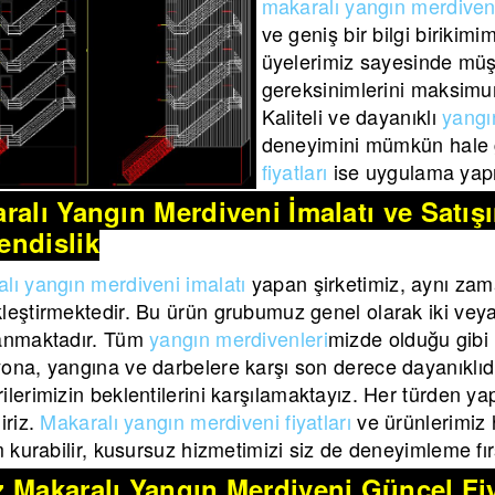
makaralı yangın merdiveni
ve geniş bir bilgi birikim
üyelerimiz sayesinde müş
gereksinimlerini maksimu
Kaliteli ve dayanıklı
yangı
deneyimini mümkün hale g
fiyatları
ise uygulama yapı
ralı Yangın Merdiveni İmalatı ve Satı
ndislik
lı yangın merdiveni imalatı
yapan şirketimiz, aynı zam
leştirmektedir. Bu ürün grubumuz genel olarak iki veya b
lanmaktadır. Tüm
yangın merdivenleri
mizde olduğu gibi
ona, yangına ve darbelere karşı son derece dayanıklıdı
ilerimizin beklentilerini karşılamaktayız. Her türden yap
iriz.
Makaralı yangın merdiveni fiyatları
ve ürünlerimiz h
im kurabilir, kusursuz hizmetimizi siz de deneyimleme fırs
 Makaralı Yangın Merdiveni Güncel Fiy