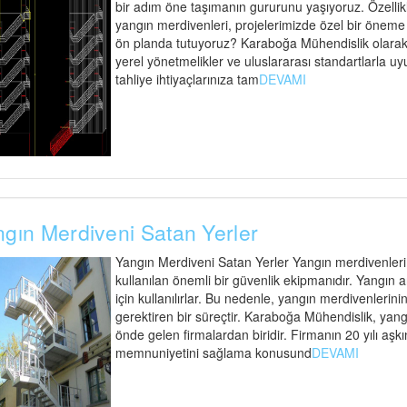
bir adım öne taşımanın gururunu yaşıyoruz. Özellik
yangın merdivenleri, projelerimizde özel bir öneme s
ön planda tutuyoruz? Karaboğa Mühendislik olarak,
yerel yönetmelikler ve uluslararası standartlarla uy
tahliye ihtiyaçlarınıza tam
DEVAMI
gın Merdiveni Satan Yerler
Yangın Merdiveni Satan Yerler Yangın merdivenleri
kullanılan önemli bir güvenlik ekipmanıdır. Yangın an
için kullanılırlar. Bu nedenle, yangın merdivenlerinin
gerektiren bir süreçtir. Karaboğa Mühendislik, yan
önde gelen firmalardan biridir. Firmanın 20 yılı aşk
memnuniyetini sağlama konusund
DEVAMI