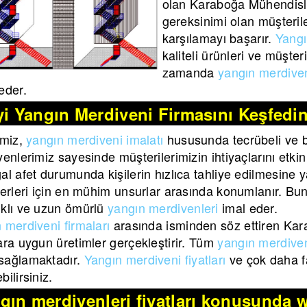
olan Karaboğa Mühendisli
gereksinimi olan müşteriler
karşılamayı başarır.
Yangı
kaliteli ürünleri ve müşter
zamanda
yangın merdiveni
eder.
yi Yangın Merdiveni Firmasını Keşfedi
imiz,
yangın merdiveni imalatı
hususunda tecrübeli ve bi
yenlerimiz sayesinde müşterilerimizin ihtiyaçlarını etkin
al afet durumunda kişilerin hızlıca tahliye edilmesine 
yerleri için en mühim unsurlar arasında konumlanır. Bun
klı ve uzun ömürlü
yangın merdivenleri
imal eder.
 merdiveni firmaları
arasında isminden söz ettiren Kar
ara uygun üretimler gerçekleştirir. Tüm
yangın merdive
sağlamaktadır.
Yangın merdiveni fiyatları
ve çok daha fa
bilirsiniz.
gın merdivenleri fiyatları konusunda w