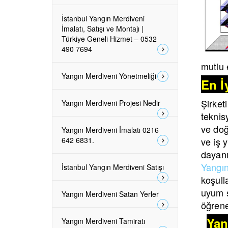
İstanbul Yangın Merdiveni
İmalatı, Satışı ve Montajı |
Türkiye Geneli Hizmet – 0532
490 7694
mutlu 
Yangın Merdiveni Yönetmeliği
En İ
Şirket
Yangın Merdiveni Projesi Nedir
teknis
ve doğ
Yangın Merdiveni İmalatı 0216
642 6831.
ve iş 
dayanı
Yangın
İstanbul Yangın Merdiveni Satışı
koşull
uyum 
Yangın Merdiveni Satan Yerler
öğrene
Yan
Yangın Merdiveni Tamiratı