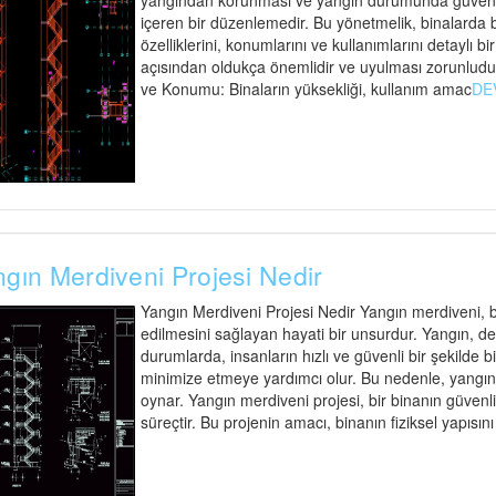
yangından korunması ve yangın durumunda güvenli t
içeren bir düzenlemedir. Bu yönetmelik, binalarda
özelliklerini, konumlarını ve kullanımlarını detaylı bi
açısından oldukça önemlidir ve uyulması zorunludu
ve Konumu: Binaların yüksekliği, kullanım amac
DE
gın Merdiveni Projesi Nedir
Yangın Merdiveni Projesi Nedir Yangın merdiveni, bi
edilmesini sağlayan hayati bir unsurdur. Yangın, d
durumlarda, insanların hızlı ve güvenli bir şekilde 
minimize etmeye yardımcı olur. Bu nedenle, yangın me
oynar. Yangın merdiveni projesi, bir binanın güvenli t
süreçtir. Bu projenin amacı, binanın fiziksel yapısın