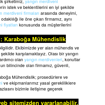
k şirketimiz,
yangın merdiveni
in istek ve beklentilerini en iyi şekilde
n merdiveni firmaları
arasında deneyimi,
i odaklılığı ile öne çıkan firmamız, aynı
 fiyatları
konusunda da müşterilerini
n: Karaboğa Mühendislik
lgilidir. Ekibimizde yer alan mühendis ve
 şekilde karşılamaktayız. Olası bir yangın
yardımcı olan
yangın merdivenleri
, konutlar
un bilincinde olan firmamız, güvenli,
aboğa Mühendislik; prosedürlere ve
ni
ve ekipmanlarımız yasal gerekliliklere
zlasını bizimle iletişime geçerek
eb sitemizden yararlanabilir,