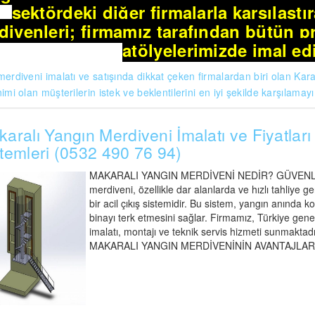
sektördeki diğer firmalarla karşılaştır
divenleri; firmamız tarafından bütün p
atölyelerimizde imal ed
erdiveni imalatı ve satışında dikkat çeken firmalardan biri olan Kar
imi olan müşterilerin istek ve beklentilerini en iyi şekilde karşılamayı
aralı Yangın Merdiveni İmalatı ve Fiyatları 
temleri (0532 490 76 94)
MAKARALI YANGIN MERDİVENİ NEDİR? GÜVENLİ A
merdiveni, özellikle dar alanlarda ve hızlı tahliye 
bir acil çıkış sistemidir. Bu sistem, yangın anında ko
binayı terk etmesini sağlar. Firmamız, Türkiye gen
imalatı, montajı ve teknik servis hizmeti sunmaktadır
MAKARALI YANGIN MERDİVENİNİN AVANTAJLARI Maka