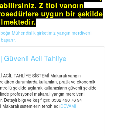
abilirsiniz. Z tipi yangın
rosedürlere uygun bir şekilde
ilmektedir.
aboğa Mühendislik şirketimiz
yangın merdiveni
 başarır.
| Güvenli Acil Tahliye
CİL TAHLİYE SİSTEMİ Makaralı yangın
gerektiren durumlarda kullanılan, pratik ve ekonomik
ntrollü şekilde açılarak kullanıcıların güvenli şekilde
elinde profesyonel makaralı yangın merdiveni
. Detaylı bilgi ve keşif için: 0532 490 76 94
ralı sistemlerin tercih edil
DEVAMI