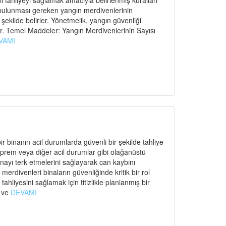
ahliyeyi sağlamak amacıyla belirlenmiş kuralları
 bulunması gereken yangın merdivenlerinin
r şekilde belirler. Yönetmelik, yangın güvenliği
r. Temel Maddeler: Yangın Merdivenlerinin Sayısı
VAMI
r binanın acil durumlarda güvenli bir şekilde tahliye
eprem veya diğer acil durumlar gibi olağanüstü
binayı terk etmelerini sağlayarak can kaybını
rdivenleri binaların güvenliğinde kritik bir rol
ahliyesini sağlamak için titizlikle planlanmış bir
ı ve
DEVAMI