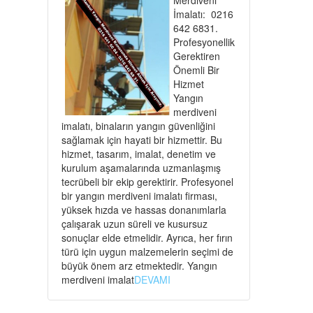
İmalatı: 0216
642 6831.
Profesyonellik
Gerektiren
Önemli Bir
Hizmet
Yangın
merdiveni
imalatı, binaların yangın güvenliğini
sağlamak için hayati bir hizmettir. Bu
hizmet, tasarım, imalat, denetim ve
kurulum aşamalarında uzmanlaşmış
tecrübeli bir ekip gerektirir. Profesyonel
bir yangın merdiveni imalatı firması,
yüksek hızda ve hassas donanımlarla
çalışarak uzun süreli ve kusursuz
sonuçlar elde etmelidir. Ayrıca, her fırın
türü için uygun malzemelerin seçimi de
büyük önem arz etmektedir. Yangın
merdiveni imalat
DEVAMI