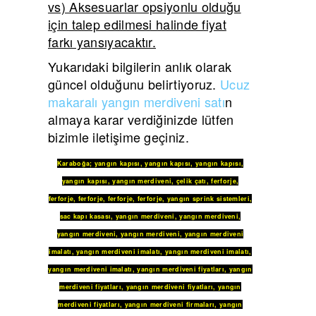
vs) Aksesuarlar opsiyonlu olduğu
için talep edilmesi halinde fiyat
farkı yansıyacaktır.
Yukarıdaki bilgilerin anlık olarak
güncel olduğunu belirtiyoruz.
Ucuz
makaralı yangın merdiveni satı
n
almaya karar verdiğinizde lütfen
bizimle iletişime geçiniz.
Karaboğa
;
yangın kapısı
,
yangın kapısı
,
yangın kapısı
,
yangın kapısı
,
yangın merdiveni
,
çelik çatı
,
ferforje
,
ferforje
,
ferforje
,
ferforje
,
ferforje
,
yangın sprink sistemleri
,
sac kapı kasası
,
yangın merdiveni
,
yangın merdiveni
,
yangın merdiveni
,
yangın merdiveni
,
yangın merdiveni
imalatı
,
yangın merdiveni imalatı
,
yangın merdiveni imalatı
,
yangın merdiveni imalatı
,
yangın merdiveni fiyatları
,
yangın
merdiveni fiyatları
,
yangın merdiveni fiyatları
,
yangın
merdiveni fiyatları
,
yangın merdiveni firmaları
,
yangın