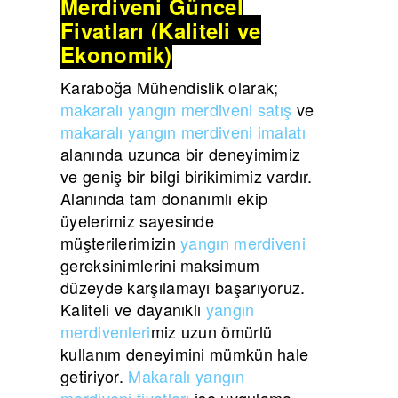
Merdiveni Güncel
Fiyatları (Kaliteli ve
Ekonomik)
Karaboğa Mühendislik olarak;
makaralı yangın merdiveni satış
ve
makaralı yangın merdiveni imalatı
alanında uzunca bir deneyimimiz
ve geniş bir bilgi birikimimiz vardır.
Alanında tam donanımlı ekip
üyelerimiz sayesinde
müşterilerimizin
yangın merdiveni
gereksinimlerini maksimum
düzeyde karşılamayı başarıyoruz.
Kaliteli ve dayanıklı
yangın
merdivenleri
miz uzun ömürlü
kullanım deneyimini mümkün hale
getiriyor.
Makaralı yangın
merdiveni fiyatları
ise uygulama