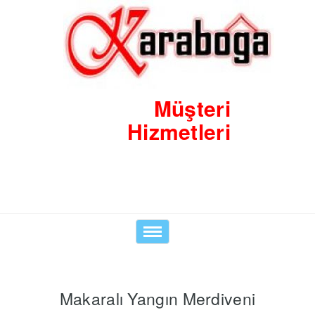
Müşteri
Hizmetleri
0530 8423938
Toggle
navigation
Makaralı Yangın Merdiveni