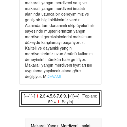
makaralı yangın merdiveni satış ve
makaralı yangın merdiveni imalatı
alanında uzunca bir deneyimimiz ve
geniş bir bilgi birikimimiz vardır.
Alanında tam donanımlı ekip üyelerimiz
sayesinde müşterilerimizin yangın
merdiveni gereksinimlerini maksimum
düzeyde karşılamayı başarıyoruz.
Kaliteli ve dayanıklı yangın
merdivenlerimiz uzun ömürlü kullanım
deneyimini mümkün hale getiriyor.
Makaralı yangın merdiveni fiyatları ise
uygulama yapılacak alana göre
değişiyor. M
DEVAMI
1.
2.
3.
4.
5.
6.
7.
8.
9.
[»]
[»»]
[««][«]
[Toplam:
52 »
1.
Sayfa]
Makaralı Yangın Merdiveni İmalatı