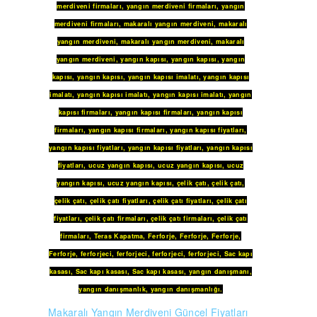
merdiveni firmaları
,
yangın merdiveni firmaları
,
yangın
merdiveni firmaları
,
makaralı yangın merdiveni
,
makaralı
yangın merdiveni
,
makaralı yangın merdiveni
,
makaralı
yangın merdiveni
,
yangın kapısı
,
yangın kapısı
,
yangın
kapısı
,
yangın kapısı
,
yangın kapısı imalatı
,
yangın kapısı
imalatı
,
yangın kapısı imalatı
,
yangın kapısı imalatı
,
yangın
kapısı firmaları
,
yangın kapısı firmaları
,
yangın kapısı
firmaları
,
yangın kapısı firmaları
,
yangın kapısı fiyatları
,
yangın kapısı fiyatları
,
yangın kapısı fiyatları
,
yangın kapısı
fiyatları
,
ucuz yangın kapısı
,
ucuz yangın kapısı
,
ucuz
yangın kapısı
,
ucuz yangın kapısı
,
çelik çatı
,
çelik çatı
,
çelik çatı
,
çelik çatı fiyatları
,
çelik çatı fiyatları
,
çelik çatı
fiyatları
,
çelik çatı firmaları
,
çelik çatı firmaları
,
çelik çatı
firmaları
,
Teras Kapatma
,
Ferforje
,
Ferforje
,
Ferforje
,
Ferforje
,
ferforjeci
,
ferforjeci
,
ferforjeci
,
ferforjeci
,
Sac kapı
kasası
,
Sac kapı kasası
,
Sac kapı kasası
,
yangın danışmanı
,
yangın danışmanlık
,
yangın danışmanlığı
.
Makaralı Yangın Merdiveni Güncel Fiyatları