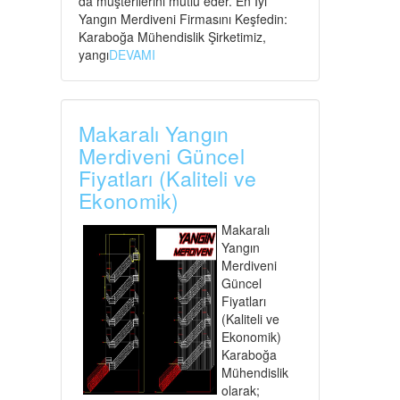
da müşterilerini mutlu eder. En İyi
Yangın Merdiveni Firmasını Keşfedin:
Karaboğa Mühendislik Şirketimiz,
yangı
DEVAMI
Makaralı Yangın
Merdiveni Güncel
Fiyatları (Kaliteli ve
Ekonomik)
Makaralı
Yangın
Merdiveni
Güncel
Fiyatları
(Kaliteli ve
Ekonomik)
Karaboğa
Mühendislik
olarak;