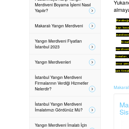
Yukarı
Merdiveni Boyama İşlemi Nasıl
almaya
Yapılır?
Karaboğ
Makaralı Yangın Merdiveni
kapı kasa
merdiveni
Yangın Merdiveni Fiyatları
firmal
İstanbul 2023
merdiven
firmaları
,
Yangın Merdivenleri
ucuz yang
çatı firma
İstanbul Yangın Merdiveni
Firmalarının Verdiği Hizmetler
Makaralı
Nelerdir?
Mak
İstanbul Yangın Merdiveni
İmalatımızı Gördünüz Mü?
Sis
Yangın Merdiveni İmalatı İçin