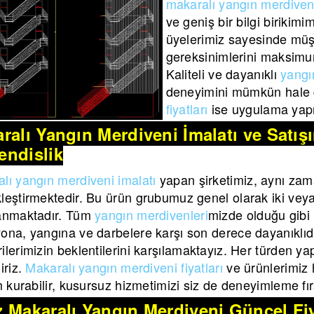
makaralı yangın merdiveni
ve geniş bir bilgi birikim
üyelerimiz sayesinde müş
gereksinimlerini maksimu
Kaliteli ve dayanıklı
yangı
deneyimini mümkün hale g
fiyatları
ise uygulama yapı
ralı Yangın Merdiveni İmalatı ve Satı
ndislik
lı yangın merdiveni imalatı
yapan şirketimiz, aynı zam
leştirmektedir. Bu ürün grubumuz genel olarak iki veya b
lanmaktadır. Tüm
yangın merdivenleri
mizde olduğu gibi
ona, yangına ve darbelere karşı son derece dayanıklıdı
ilerimizin beklentilerini karşılamaktayız. Her türden yap
iriz.
Makaralı yangın merdiveni fiyatları
ve ürünlerimiz h
im kurabilir, kusursuz hizmetimizi siz de deneyimleme fırs
 Makaralı Yangın Merdiveni Güncel Fiy