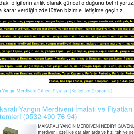
daki bilgilerin anlık olarak güncel olduğunu belirtiyoru
 karar verdiğinizde lütfen bizimle iletişime geçiniz.
a
;
yangın kapısı
,
yangın kapısı
,
yangın kapısı
,
yangın kapısı
,
yangın merdiveni
,
çelik çatı
,
fe
sı
,
yangın merdiveni
,
yangın merdiveni
,
yangın merdiveni
,
yangın merdiveni
,
yangın merdive
 imalatı
,
yangın merdiveni fiyatları
,
yangın merdiveni fiyatları
,
yangın merdiveni fiyatları
,
ya
arı
,
yangın merdiveni firmaları
,
yangın merdiveni firmaları
,
makaralı yangın merdiveni
,
maka
i
,
yangın kapısı
,
yangın kapısı
,
yangın kapısı
,
yangın kapısı
,
yangın kapısı imalatı
,
yangın ka
yangın kapısı firmaları
,
yangın kapısı firmaları
,
yangın kapısı firmaları
,
yangın kapısı fiyatlar
ın kapısı
,
ucuz yangın kapısı
,
ucuz yangın kapısı
,
ucuz yangın kapısı
,
çelik çatı
,
çelik çatı
,
ları
,
çelik çatı firmaları
,
çelik çatı firmaları
,
Teras Kapatma
,
Ferforje
,
Ferforje
,
Ferforje
,
Ferfo
kasası
,
Sac kapı kasası
,
yangın danışmanı
,
yangın danışma
 Yangın Merdiveni Güncel Fiyatları (Kaliteli ve Ekonomik)
aralı Yangın Merdiveni İmalatı ve Fiyatları 
temleri (0532 490 76 94)
MAKARALI YANGIN MERDİVENİ NEDİR? GÜVENLİ A
merdiveni, özellikle dar alanlarda ve hızlı tahliye 