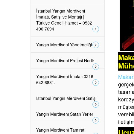
İstanbul Yangın Merdiveni
İmalatı, Satışı ve Montajı |
Türkiye Geneli Hizmet – 0532
490 7694
Yangın Merdiveni Yönetmeliği
Maka
Yangın Merdiveni Projesi Nedir
Mühe
Makara
Yangın Merdiveni İmalatı 0216
642 6831.
gerçek
tasar
İstanbul Yangın Merdiveni Satışı
korozy
müşter
verebil
Yangın Merdiveni Satan Yerler
iletiş
Yangın Merdiveni Tamiratı
Ucuz