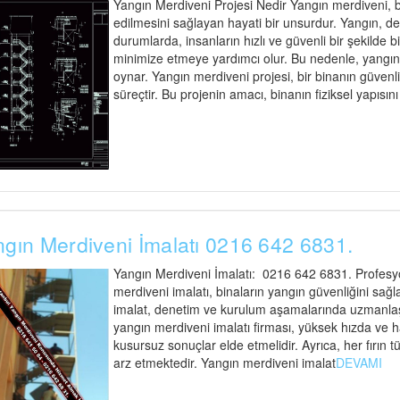
Yangın Merdiveni Projesi Nedir Yangın merdiveni, bi
edilmesini sağlayan hayati bir unsurdur. Yangın, d
durumlarda, insanların hızlı ve güvenli bir şekilde 
minimize etmeye yardımcı olur. Bu nedenle, yangın me
oynar. Yangın merdiveni projesi, bir binanın güvenli t
süreçtir. Bu projenin amacı, binanın fiziksel yapısın
gın Merdiveni İmalatı 0216 642 6831.
Yangın Merdiveni İmalatı: 0216 642 6831. Profesyo
merdiveni imalatı, binaların yangın güvenliğini sağl
imalat, denetim ve kurulum aşamalarında uzmanlaşmı
yangın merdiveni imalatı firması, yüksek hızda ve 
kusursuz sonuçlar elde etmelidir. Ayrıca, her fırı
arz etmektedir. Yangın merdiveni imalat
DEVAMI