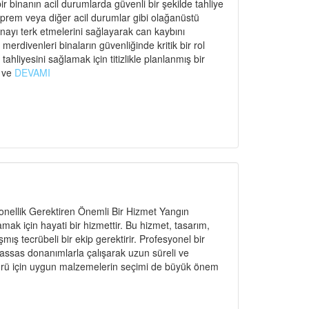
r binanın acil durumlarda güvenli bir şekilde tahliye
eprem veya diğer acil durumlar gibi olağanüstü
binayı terk etmelerini sağlayarak can kaybını
rdivenleri binaların güvenliğinde kritik bir rol
ahliyesini sağlamak için titizlikle planlanmış bir
ı ve
DEVAMI
nellik Gerektiren Önemli Bir Hizmet Yangın
amak için hayati bir hizmettir. Bu hizmet, tasarım,
ş tecrübeli bir ekip gerektirir. Profesyonel bir
hassas donanımlarla çalışarak uzun süreli ve
n türü için uygun malzemelerin seçimi de büyük önem