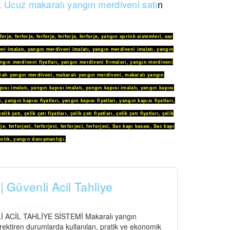
z.
Ucuz makaralı yangın merdiveni satı
n
rforje
,
ferforje
,
ferforje
,
ferforje
,
ferforje
,
yangın sprink sistemleri
,
sac
ni imalatı
,
yangın merdiveni imalatı
,
yangın merdiveni imalatı
,
yangın
ngın merdiveni fiyatları
,
yangın merdiveni firmaları
,
yangın merdiveni
ralı yangın merdiveni
,
makaralı yangın merdiveni
,
makaralı yangın
pısı imalatı
,
yangın kapısı imalatı
,
yangın kapısı imalatı
,
yangın kapısı
ı
,
yangın kapısı fiyatları
,
yangın kapısı fiyatları
,
yangın kapısı fiyatları
,
çelik çatı
,
çelik çatı fiyatları
,
çelik çatı fiyatları
,
çelik çatı fiyatları
,
çelik
rje
,
ferforjeci
,
ferforjeci
,
ferforjeci
,
ferforjeci
,
Sac kapı kasası
,
Sac kapı
nlık
,
yangın danışmanlığı
.
| Güvenli Acil Tahliye
CİL TAHLİYE SİSTEMİ Makaralı yangın
gerektiren durumlarda kullanılan, pratik ve ekonomik