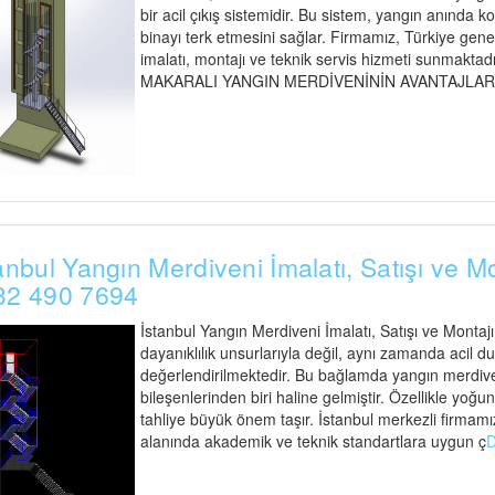
bir acil çıkış sistemidir. Bu sistem, yangın anında ko
binayı terk etmesini sağlar. Firmamız, Türkiye gen
imalatı, montajı ve teknik servis hizmeti sunmaktadır
MAKARALI YANGIN MERDİVENİNİN AVANTAJLARI Maka
anbul Yangın Merdiveni İmalatı, Satışı ve M
32 490 7694
İstanbul Yangın Merdiveni İmalatı, Satışı ve Montaj
dayanıklılık unsurlarıyla değil, aynı zamanda acil d
değerlendirilmektedir. Bu bağlamda yangın merdiveni
bileşenlerinden biri haline gelmiştir. Özellikle yoğu
tahliye büyük önem taşır. İstanbul merkezli firmamız
alanında akademik ve teknik standartlara uygun ç