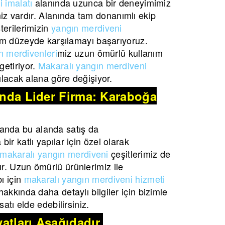
 imalatı
alanında uzunca bir deneyimimiz
imiz vardır. Alanında tam donanımlı ekip
terilerimizin
yangın merdiveni
m düzeyde karşılamayı başarıyoruz.
n merdivenleri
miz uzun ömürlü kullanım
etiriyor.
Makaralı yangın merdiveni
lacak alana göre değişiyor.
şında Lider Firma: Karaboğa
anda bu alanda satış da
ir katlı yapılar için özel olarak
makaralı yangın merdiveni
çeşitlerimiz de
r. Uzun ömürlü ürünlerimiz ile
ı için
makaralı yangın merdiveni hizmeti
akkında daha detaylı bilgiler için bizimle
atı elde edebilirsiniz.
atları Aşağıdadır.