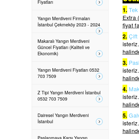
Fiyatları
Tek 
1.
Extra 
Yangın Merdiveni Firmaları
fiyat f
İstanbul Çekmeköy 2023 - 2024
Çift
2.
Makaralı Yangın Merdiveni
isteriz
Güncel Fiyatları (Kaliteli ve
halinde
Ekonomik)
Pas
3.
isteriz
Yangın Merdiveni Fiyatları 0532
703 7509
halinde
Mak
4.
Z Tipi Yangın Merdiveni İstanbul
isteriz
0532 703 7509
halinde
Galv
5.
Dairesel Yangın Merdiveni
İstanbul
isteriz
halinde
Paslanmaya Karşı Yangın