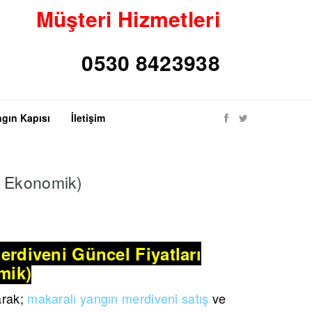
Müşteri Hizmetleri
gın Kapısı
İletişim
ve Ekonomik)
erdiveni Güncel Fiyatları
mik)
arak;
makaralı yangın merdiveni satış
ve