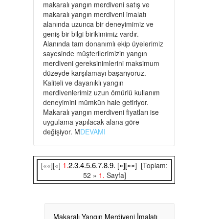
makaralı yangın merdiveni satış ve
makaralı yangın merdiveni imalatı
alanında uzunca bir deneyimimiz ve
geniş bir bilgi birikimimiz vardır.
Alanında tam donanımlı ekip üyelerimiz
sayesinde müşterilerimizin yangın
merdiveni gereksinimlerini maksimum
düzeyde karşılamayı başarıyoruz.
Kaliteli ve dayanıklı yangın
merdivenlerimiz uzun ömürlü kullanım
deneyimini mümkün hale getiriyor.
Makaralı yangın merdiveni fiyatları ise
uygulama yapılacak alana göre
değişiyor. M
DEVAMI
1.
2.
3.
4.
5.
6.
7.
8.
9.
[»]
[»»]
[««][«]
[Toplam:
52 »
1.
Sayfa]
Makaralı Yangın Merdiveni İmalatı