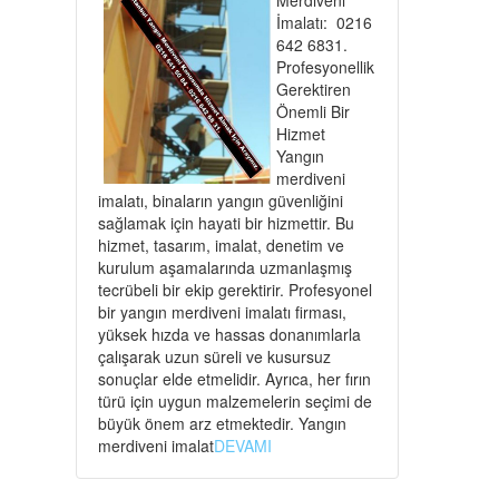
İmalatı: 0216
642 6831.
Profesyonellik
Gerektiren
Önemli Bir
Hizmet
Yangın
merdiveni
imalatı, binaların yangın güvenliğini
sağlamak için hayati bir hizmettir. Bu
hizmet, tasarım, imalat, denetim ve
kurulum aşamalarında uzmanlaşmış
tecrübeli bir ekip gerektirir. Profesyonel
bir yangın merdiveni imalatı firması,
yüksek hızda ve hassas donanımlarla
çalışarak uzun süreli ve kusursuz
sonuçlar elde etmelidir. Ayrıca, her fırın
türü için uygun malzemelerin seçimi de
büyük önem arz etmektedir. Yangın
merdiveni imalat
DEVAMI