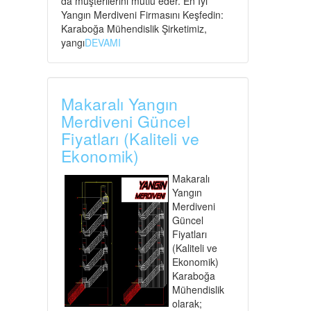
da müşterilerini mutlu eder. En İyi
Yangın Merdiveni Firmasını Keşfedin:
Karaboğa Mühendislik Şirketimiz,
yangı
DEVAMI
Makaralı Yangın
Merdiveni Güncel
Fiyatları (Kaliteli ve
Ekonomik)
Makaralı
Yangın
Merdiveni
Güncel
Fiyatları
(Kaliteli ve
Ekonomik)
Karaboğa
Mühendislik
olarak;