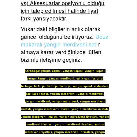
vs) Aksesuarlar opsiyonlu olduğu
için talep edilmesi halinde fiyat
farkı yansıyacaktır.
Yukarıdaki bilgilerin anlık olarak
güncel olduğunu belirtiyoruz.
Ucuz
makaralı yangın merdiveni satı
n
almaya karar verdiğinizde lütfen
bizimle iletişime geçiniz.
Karaboğa
;
yangın kapısı
,
yangın kapısı
,
yangın kapısı
,
yangın kapısı
,
yangın merdiveni
,
çelik çatı
,
ferforje
,
ferforje
,
ferforje
,
ferforje
,
ferforje
,
yangın sprink sistemleri
,
sac kapı kasası
,
yangın merdiveni
,
yangın merdiveni
,
yangın merdiveni
,
yangın merdiveni
,
yangın merdiveni
imalatı
,
yangın merdiveni imalatı
,
yangın merdiveni imalatı
,
yangın merdiveni imalatı
,
yangın merdiveni fiyatları
,
yangın
merdiveni fiyatları
,
yangın merdiveni fiyatları
,
yangın
merdiveni fiyatları
,
yangın merdiveni firmaları
,
yangın