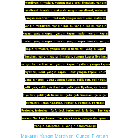
merdiveni firmaları
,
yangın merdiveni firmaları
,
yangın
merdiveni firmaları
,
makaralı yangın merdiveni
,
makaralı
yangın merdiveni
,
makaralı yangın merdiveni
,
makaralı
yangın merdiveni
,
yangın kapısı
,
yangın kapısı
,
yangın
kapısı
,
yangın kapısı
,
yangın kapısı imalatı
,
yangın kapısı
imalatı
,
yangın kapısı imalatı
,
yangın kapısı imalatı
,
yangın
kapısı firmaları
,
yangın kapısı firmaları
,
yangın kapısı
firmaları
,
yangın kapısı firmaları
,
yangın kapısı fiyatları
,
yangın kapısı fiyatları
,
yangın kapısı fiyatları
,
yangın kapısı
fiyatları
,
ucuz yangın kapısı
,
ucuz yangın kapısı
,
ucuz
yangın kapısı
,
ucuz yangın kapısı
,
çelik çatı
,
çelik çatı
,
çelik çatı
,
çelik çatı fiyatları
,
çelik çatı fiyatları
,
çelik çatı
fiyatları
,
çelik çatı firmaları
,
çelik çatı firmaları
,
çelik çatı
firmaları
,
Teras Kapatma
,
Ferforje
,
Ferforje
,
Ferforje
,
Ferforje
,
ferforjeci
,
ferforjeci
,
ferforjeci
,
ferforjeci
,
Sac kapı
kasası
,
Sac kapı kasası
,
Sac kapı kasası
,
yangın danışmanı
,
yangın danışmanlık
,
yangın danışmanlığı
.
Makaralı Yangın Merdiveni Güncel Fiyatları