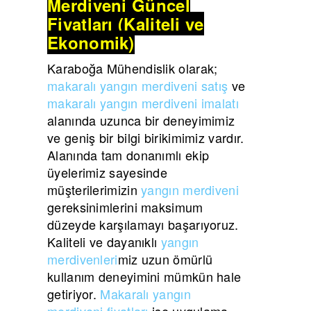
Merdiveni Güncel
Fiyatları (Kaliteli ve
Ekonomik)
Karaboğa Mühendislik olarak;
makaralı yangın merdiveni satış
ve
makaralı yangın merdiveni imalatı
alanında uzunca bir deneyimimiz
ve geniş bir bilgi birikimimiz vardır.
Alanında tam donanımlı ekip
üyelerimiz sayesinde
müşterilerimizin
yangın merdiveni
gereksinimlerini maksimum
düzeyde karşılamayı başarıyoruz.
Kaliteli ve dayanıklı
yangın
merdivenleri
miz uzun ömürlü
kullanım deneyimini mümkün hale
getiriyor.
Makaralı yangın
merdiveni fiyatları
ise uygulama