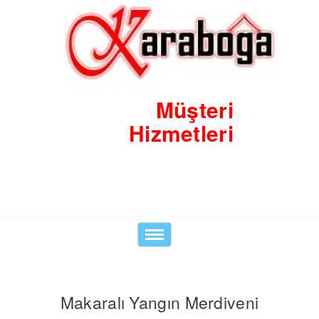
Müşteri
Hizmetleri
0530 8423938
Toggle
navigation
Makaralı Yangın Merdiveni