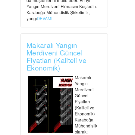
da müşterilerini mutlu eder. En İyi
Yangın Merdiveni Firmasını Keşfedin:
Karaboğa Mühendislik Şirketimiz,
yangı
DEVAMI
Makaralı Yangın
Merdiveni Güncel
Fiyatları (Kaliteli ve
Ekonomik)
Makaralı
Yangın
Merdiveni
Güncel
Fiyatları
(Kaliteli ve
Ekonomik)
Karaboğa
Mühendislik
olarak;