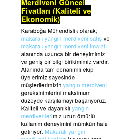
Merdiveni Güncel
Fiyatları (Kaliteli ve
Ekonomik)
Karaboğa Mühendislik olarak;
makaralı yangın merdiveni satış
ve
makaralı yangın merdiveni imalatı
alanında uzunca bir deneyimimiz
ve geniş bir bilgi birikimimiz vardır.
Alanında tam donanımlı ekip
üyelerimiz sayesinde
müşterilerimizin
yangın merdiveni
gereksinimlerini maksimum
düzeyde karşılamayı başarıyoruz.
Kaliteli ve dayanıklı
yangın
merdivenleri
miz uzun ömürlü
kullanım deneyimini mümkün hale
getiriyor.
Makaralı yangın
merdiveni fiyatları
ise uygulama