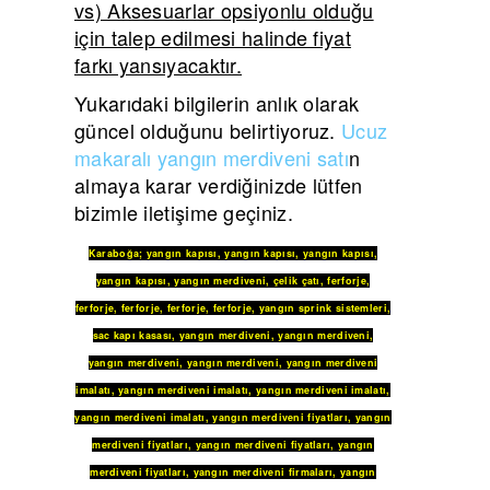
vs) Aksesuarlar opsiyonlu olduğu
için talep edilmesi halinde fiyat
farkı yansıyacaktır.
Yukarıdaki bilgilerin anlık olarak
güncel olduğunu belirtiyoruz.
Ucuz
makaralı yangın merdiveni satı
n
almaya karar verdiğinizde lütfen
bizimle iletişime geçiniz.
Karaboğa
;
yangın kapısı
,
yangın kapısı
,
yangın kapısı
,
yangın kapısı
,
yangın merdiveni
,
çelik çatı
,
ferforje
,
ferforje
,
ferforje
,
ferforje
,
ferforje
,
yangın sprink sistemleri
,
sac kapı kasası
,
yangın merdiveni
,
yangın merdiveni
,
yangın merdiveni
,
yangın merdiveni
,
yangın merdiveni
imalatı
,
yangın merdiveni imalatı
,
yangın merdiveni imalatı
,
yangın merdiveni imalatı
,
yangın merdiveni fiyatları
,
yangın
merdiveni fiyatları
,
yangın merdiveni fiyatları
,
yangın
merdiveni fiyatları
,
yangın merdiveni firmaları
,
yangın