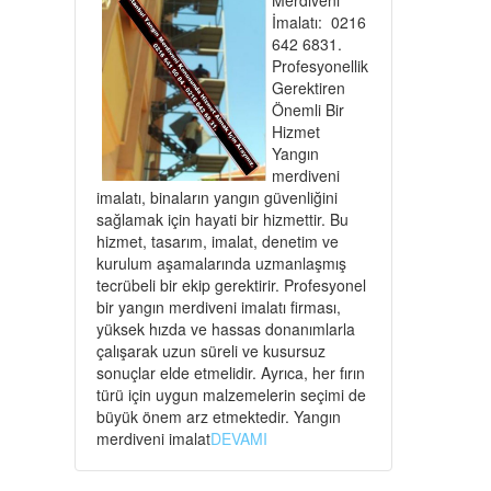
İmalatı: 0216
642 6831.
Profesyonellik
Gerektiren
Önemli Bir
Hizmet
Yangın
merdiveni
imalatı, binaların yangın güvenliğini
sağlamak için hayati bir hizmettir. Bu
hizmet, tasarım, imalat, denetim ve
kurulum aşamalarında uzmanlaşmış
tecrübeli bir ekip gerektirir. Profesyonel
bir yangın merdiveni imalatı firması,
yüksek hızda ve hassas donanımlarla
çalışarak uzun süreli ve kusursuz
sonuçlar elde etmelidir. Ayrıca, her fırın
türü için uygun malzemelerin seçimi de
büyük önem arz etmektedir. Yangın
merdiveni imalat
DEVAMI