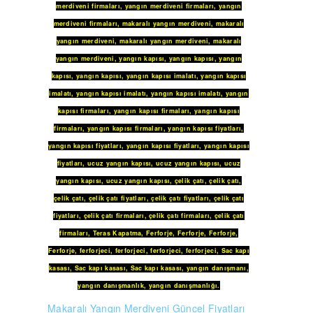
merdiveni firmaları
,
yangın merdiveni firmaları
,
yangın
merdiveni firmaları
,
makaralı yangın merdiveni
,
makaralı
yangın merdiveni
,
makaralı yangın merdiveni
,
makaralı
yangın merdiveni
,
yangın kapısı
,
yangın kapısı
,
yangın
kapısı
,
yangın kapısı
,
yangın kapısı imalatı
,
yangın kapısı
imalatı
,
yangın kapısı imalatı
,
yangın kapısı imalatı
,
yangın
kapısı firmaları
,
yangın kapısı firmaları
,
yangın kapısı
firmaları
,
yangın kapısı firmaları
,
yangın kapısı fiyatları
,
yangın kapısı fiyatları
,
yangın kapısı fiyatları
,
yangın kapısı
fiyatları
,
ucuz yangın kapısı
,
ucuz yangın kapısı
,
ucuz
yangın kapısı
,
ucuz yangın kapısı
,
çelik çatı
,
çelik çatı
,
çelik çatı
,
çelik çatı fiyatları
,
çelik çatı fiyatları
,
çelik çatı
fiyatları
,
çelik çatı firmaları
,
çelik çatı firmaları
,
çelik çatı
firmaları
,
Teras Kapatma
,
Ferforje
,
Ferforje
,
Ferforje
,
Ferforje
,
ferforjeci
,
ferforjeci
,
ferforjeci
,
ferforjeci
,
Sac kapı
kasası
,
Sac kapı kasası
,
Sac kapı kasası
,
yangın danışmanı
,
yangın danışmanlık
,
yangın danışmanlığı
.
Makaralı Yangın Merdiveni Güncel Fiyatları