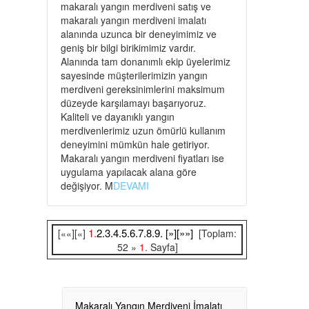
makaralı yangın merdiveni satış ve
makaralı yangın merdiveni imalatı
alanında uzunca bir deneyimimiz ve
geniş bir bilgi birikimimiz vardır.
Alanında tam donanımlı ekip üyelerimiz
sayesinde müşterilerimizin yangın
merdiveni gereksinimlerini maksimum
düzeyde karşılamayı başarıyoruz.
Kaliteli ve dayanıklı yangın
merdivenlerimiz uzun ömürlü kullanım
deneyimini mümkün hale getiriyor.
Makaralı yangın merdiveni fiyatları ise
uygulama yapılacak alana göre
değişiyor. M
DEVAMI
1.
2.
3.
4.
5.
6.
7.
8.
9.
[»]
[»»]
[««][«]
[Toplam:
52 »
1.
Sayfa]
Makaralı Yangın Merdiveni İmalatı