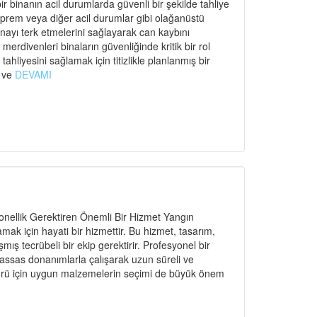
r binanın acil durumlarda güvenli bir şekilde tahliye
eprem veya diğer acil durumlar gibi olağanüstü
binayı terk etmelerini sağlayarak can kaybını
rdivenleri binaların güvenliğinde kritik bir rol
ahliyesini sağlamak için titizlikle planlanmış bir
ı ve
DEVAMI
nellik Gerektiren Önemli Bir Hizmet Yangın
amak için hayati bir hizmettir. Bu hizmet, tasarım,
ş tecrübeli bir ekip gerektirir. Profesyonel bir
hassas donanımlarla çalışarak uzun süreli ve
n türü için uygun malzemelerin seçimi de büyük önem