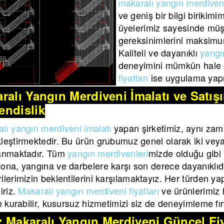
makaralı yangın merdiveni
ve geniş bir bilgi birikim
üyelerimiz sayesinde müş
gereksinimlerini maksimu
Kaliteli ve dayanıklı
yangı
deneyimini mümkün hale g
fiyatları
ise uygulama yapı
ralı Yangın Merdiveni İmalatı ve Satı
ndislik
lı yangın merdiveni imalatı
yapan şirketimiz, aynı zam
leştirmektedir. Bu ürün grubumuz genel olarak iki veya b
lanmaktadır. Tüm
yangın merdivenleri
mizde olduğu gibi
ona, yangına ve darbelere karşı son derece dayanıklıdı
ilerimizin beklentilerini karşılamaktayız. Her türden yap
iriz.
Makaralı yangın merdiveni fiyatları
ve ürünlerimiz h
im kurabilir, kusursuz hizmetimizi siz de deneyimleme fırs
 Makaralı Yangın Merdiveni Güncel Fiy