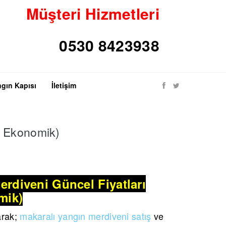
Müşteri Hizmetleri
gın Kapısı
İletişim
ve Ekonomik)
erdiveni Güncel Fiyatları
mik)
arak;
makaralı yangın merdiveni satış
ve