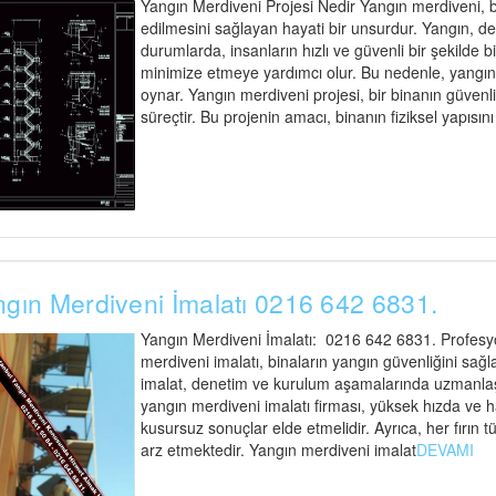
Yangın Merdiveni Projesi Nedir Yangın merdiveni, bi
edilmesini sağlayan hayati bir unsurdur. Yangın, d
durumlarda, insanların hızlı ve güvenli bir şekilde 
minimize etmeye yardımcı olur. Bu nedenle, yangın me
oynar. Yangın merdiveni projesi, bir binanın güvenli t
süreçtir. Bu projenin amacı, binanın fiziksel yapısın
gın Merdiveni İmalatı 0216 642 6831.
Yangın Merdiveni İmalatı: 0216 642 6831. Profesyo
merdiveni imalatı, binaların yangın güvenliğini sağl
imalat, denetim ve kurulum aşamalarında uzmanlaşmı
yangın merdiveni imalatı firması, yüksek hızda ve 
kusursuz sonuçlar elde etmelidir. Ayrıca, her fırı
arz etmektedir. Yangın merdiveni imalat
DEVAMI