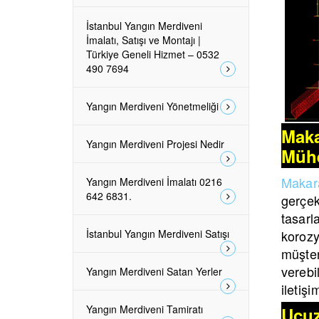
İstanbul Yangın Merdiveni
İmalatı, Satışı ve Montajı |
Türkiye Geneli Hizmet – 0532
490 7694
Yangın Merdiveni Yönetmeliği
Maka
Yangın Merdiveni Projesi Nedir
Mühe
Makara
Yangın Merdiveni İmalatı 0216
642 6831.
gerçek
tasar
İstanbul Yangın Merdiveni Satışı
korozy
müşter
verebil
Yangın Merdiveni Satan Yerler
iletiş
Yangın Merdiveni Tamiratı
Ucuz