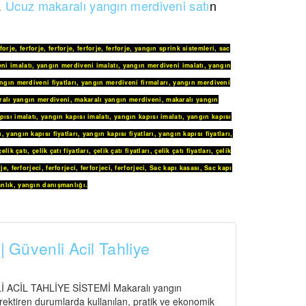
z.
Ucuz makaralı yangın merdiveni satı
n
rforje
,
ferforje
,
ferforje
,
ferforje
,
ferforje
,
yangın sprink sistemleri
,
sac
ni imalatı
,
yangın merdiveni imalatı
,
yangın merdiveni imalatı
,
yangın
ngın merdiveni fiyatları
,
yangın merdiveni firmaları
,
yangın merdiveni
ralı yangın merdiveni
,
makaralı yangın merdiveni
,
makaralı yangın
pısı imalatı
,
yangın kapısı imalatı
,
yangın kapısı imalatı
,
yangın kapısı
ı
,
yangın kapısı fiyatları
,
yangın kapısı fiyatları
,
yangın kapısı fiyatları
,
çelik çatı
,
çelik çatı fiyatları
,
çelik çatı fiyatları
,
çelik çatı fiyatları
,
çelik
rje
,
ferforjeci
,
ferforjeci
,
ferforjeci
,
ferforjeci
,
Sac kapı kasası
,
Sac kapı
nlık
,
yangın danışmanlığı
.
| Güvenli Acil Tahliye
CİL TAHLİYE SİSTEMİ Makaralı yangın
gerektiren durumlarda kullanılan, pratik ve ekonomik