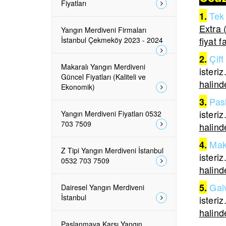
Fiyatları
Tek 
1.
Extra 
Yangın Merdiveni Firmaları
fiyat f
İstanbul Çekmeköy 2023 - 2024
Çift
2.
Makaralı Yangın Merdiveni
isteriz
Güncel Fiyatları (Kaliteli ve
halinde
Ekonomik)
Pas
3.
isteriz
Yangın Merdiveni Fiyatları 0532
703 7509
halinde
Mak
4.
Z Tipi Yangın Merdiveni İstanbul
isteriz
0532 703 7509
halinde
Galv
5.
Dairesel Yangın Merdiveni
İstanbul
isteriz
halinde
Paslanmaya Karşı Yangın