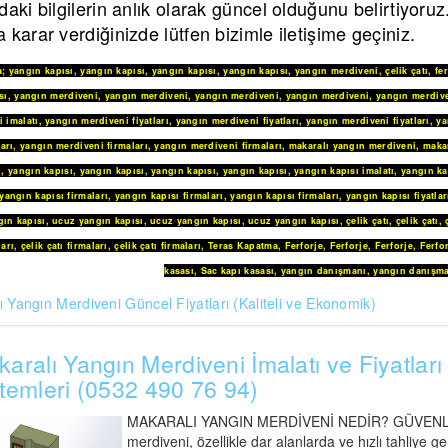
daki bilgilerin anlık olarak güncel olduğunu belirtiyoru
 karar verdiğinizde lütfen bizimle iletişime geçiniz.
a
;
yangın kapısı
,
yangın kapısı
,
yangın kapısı
,
yangın kapısı
,
yangın merdiveni
,
çelik çatı
,
fe
sı
,
yangın merdiveni
,
yangın merdiveni
,
yangın merdiveni
,
yangın merdiveni
,
yangın merdive
 imalatı
,
yangın merdiveni fiyatları
,
yangın merdiveni fiyatları
,
yangın merdiveni fiyatları
,
ya
arı
,
yangın merdiveni firmaları
,
yangın merdiveni firmaları
,
makaralı yangın merdiveni
,
maka
i
,
yangın kapısı
,
yangın kapısı
,
yangın kapısı
,
yangın kapısı
,
yangın kapısı imalatı
,
yangın ka
yangın kapısı firmaları
,
yangın kapısı firmaları
,
yangın kapısı firmaları
,
yangın kapısı fiyatlar
ın kapısı
,
ucuz yangın kapısı
,
ucuz yangın kapısı
,
ucuz yangın kapısı
,
çelik çatı
,
çelik çatı
,
ları
,
çelik çatı firmaları
,
çelik çatı firmaları
,
Teras Kapatma
,
Ferforje
,
Ferforje
,
Ferforje
,
Ferfo
kasası
,
Sac kapı kasası
,
yangın danışmanı
,
yangın danışma
 Yangın Merdiveni Güncel Fiyatları (Kaliteli ve Ekonomik)
aralı Yangın Merdiveni İmalatı ve Fiyatları 
temleri (0532 490 76 94)
MAKARALI YANGIN MERDİVENİ NEDİR? GÜVENLİ A
merdiveni, özellikle dar alanlarda ve hızlı tahliye 