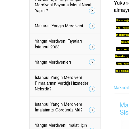
Yukarı
Merdiveni Boyama İşlemi Nasıl
almaya
Yapılır?
Karaboğ
Makaralı Yangın Merdiveni
kapı kasa
merdiveni
Yangın Merdiveni Fiyatları
firmal
İstanbul 2023
merdiven
firmaları
,
Yangın Merdivenleri
ucuz yang
çatı firma
İstanbul Yangın Merdiveni
Firmalarının Verdiği Hizmetler
Makaralı
Nelerdir?
Mak
İstanbul Yangın Merdiveni
İmalatımızı Gördünüz Mü?
Sis
Yangın Merdiveni İmalatı İçin