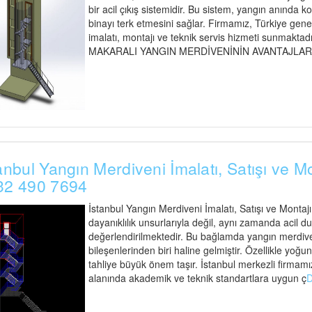
bir acil çıkış sistemidir. Bu sistem, yangın anında ko
binayı terk etmesini sağlar. Firmamız, Türkiye gen
imalatı, montajı ve teknik servis hizmeti sunmaktadır
MAKARALI YANGIN MERDİVENİNİN AVANTAJLARI Maka
anbul Yangın Merdiveni İmalatı, Satışı ve M
32 490 7694
İstanbul Yangın Merdiveni İmalatı, Satışı ve Montaj
dayanıklılık unsurlarıyla değil, aynı zamanda acil d
değerlendirilmektedir. Bu bağlamda yangın merdiveni
bileşenlerinden biri haline gelmiştir. Özellikle yoğu
tahliye büyük önem taşır. İstanbul merkezli firmamız
alanında akademik ve teknik standartlara uygun ç