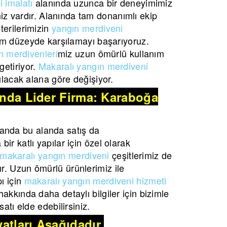
 imalatı
alanında uzunca bir deneyimimiz
imiz vardır. Alanında tam donanımlı ekip
terilerimizin
yangın merdiveni
m düzeyde karşılamayı başarıyoruz.
n merdivenleri
miz uzun ömürlü kullanım
etiriyor.
Makaralı yangın merdiveni
lacak alana göre değişiyor.
şında Lider Firma: Karaboğa
anda bu alanda satış da
ir katlı yapılar için özel olarak
makaralı yangın merdiveni
çeşitlerimiz de
r. Uzun ömürlü ürünlerimiz ile
ı için
makaralı yangın merdiveni hizmeti
akkında daha detaylı bilgiler için bizimle
atı elde edebilirsiniz.
atları Aşağıdadır.