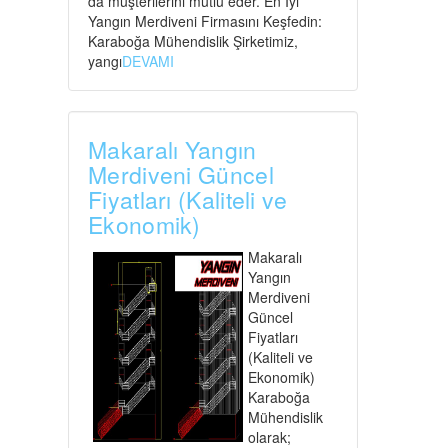
da müşterilerini mutlu eder. En İyi
Yangın Merdiveni Firmasını Keşfedin:
Karaboğa Mühendislik Şirketimiz,
yangı
DEVAMI
Makaralı Yangın
Merdiveni Güncel
Fiyatları (Kaliteli ve
Ekonomik)
Makaralı
Yangın
Merdiveni
Güncel
Fiyatları
(Kaliteli ve
Ekonomik)
Karaboğa
Mühendislik
olarak;