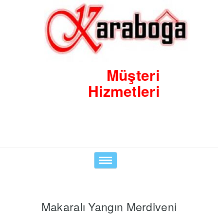
Müşteri
Hizmetleri
0530 8423938
Toggle
navigation
Makaralı Yangın Merdiveni