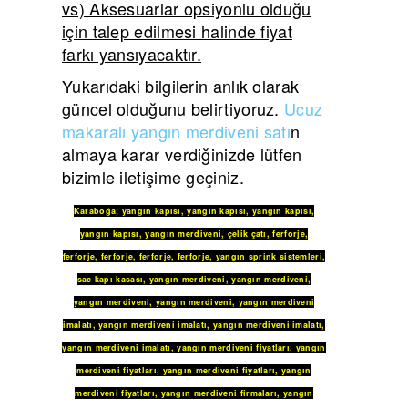
vs) Aksesuarlar opsiyonlu olduğu
için talep edilmesi halinde fiyat
farkı yansıyacaktır.
Yukarıdaki bilgilerin anlık olarak
güncel olduğunu belirtiyoruz.
Ucuz
makaralı yangın merdiveni satı
n
almaya karar verdiğinizde lütfen
bizimle iletişime geçiniz.
Karaboğa
;
yangın kapısı
,
yangın kapısı
,
yangın kapısı
,
yangın kapısı
,
yangın merdiveni
,
çelik çatı
,
ferforje
,
ferforje
,
ferforje
,
ferforje
,
ferforje
,
yangın sprink sistemleri
,
sac kapı kasası
,
yangın merdiveni
,
yangın merdiveni
,
yangın merdiveni
,
yangın merdiveni
,
yangın merdiveni
imalatı
,
yangın merdiveni imalatı
,
yangın merdiveni imalatı
,
yangın merdiveni imalatı
,
yangın merdiveni fiyatları
,
yangın
merdiveni fiyatları
,
yangın merdiveni fiyatları
,
yangın
merdiveni fiyatları
,
yangın merdiveni firmaları
,
yangın