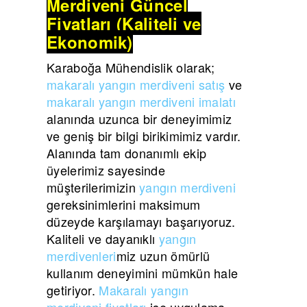
Merdiveni Güncel
Fiyatları (Kaliteli ve
Ekonomik)
Karaboğa Mühendislik olarak;
makaralı yangın merdiveni satış
ve
makaralı yangın merdiveni imalatı
alanında uzunca bir deneyimimiz
ve geniş bir bilgi birikimimiz vardır.
Alanında tam donanımlı ekip
üyelerimiz sayesinde
müşterilerimizin
yangın merdiveni
gereksinimlerini maksimum
düzeyde karşılamayı başarıyoruz.
Kaliteli ve dayanıklı
yangın
merdivenleri
miz uzun ömürlü
kullanım deneyimini mümkün hale
getiriyor.
Makaralı yangın
merdiveni fiyatları
ise uygulama