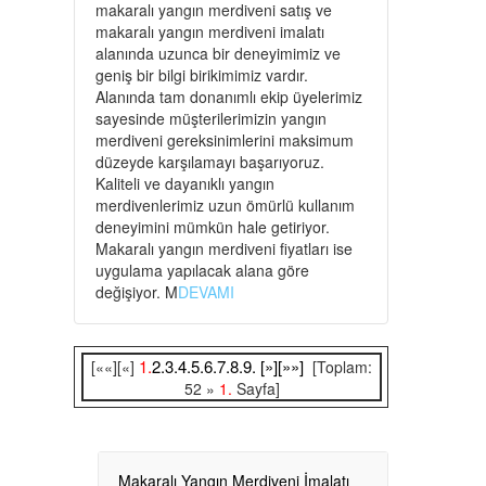
makaralı yangın merdiveni satış ve
makaralı yangın merdiveni imalatı
alanında uzunca bir deneyimimiz ve
geniş bir bilgi birikimimiz vardır.
Alanında tam donanımlı ekip üyelerimiz
sayesinde müşterilerimizin yangın
merdiveni gereksinimlerini maksimum
düzeyde karşılamayı başarıyoruz.
Kaliteli ve dayanıklı yangın
merdivenlerimiz uzun ömürlü kullanım
deneyimini mümkün hale getiriyor.
Makaralı yangın merdiveni fiyatları ise
uygulama yapılacak alana göre
değişiyor. M
DEVAMI
1.
2.
3.
4.
5.
6.
7.
8.
9.
[»]
[»»]
[««][«]
[Toplam:
52 »
1.
Sayfa]
Makaralı Yangın Merdiveni İmalatı