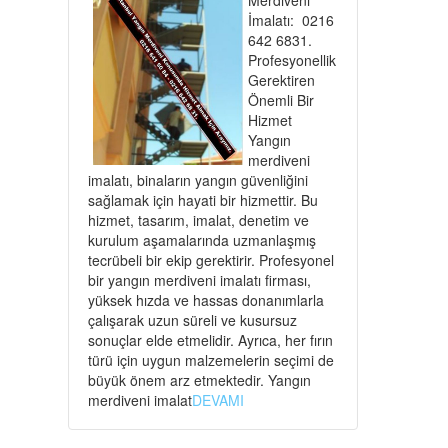
İmalatı: 0216
642 6831.
Profesyonellik
Gerektiren
Önemli Bir
Hizmet
Yangın
merdiveni
imalatı, binaların yangın güvenliğini
sağlamak için hayati bir hizmettir. Bu
hizmet, tasarım, imalat, denetim ve
kurulum aşamalarında uzmanlaşmış
tecrübeli bir ekip gerektirir. Profesyonel
bir yangın merdiveni imalatı firması,
yüksek hızda ve hassas donanımlarla
çalışarak uzun süreli ve kusursuz
sonuçlar elde etmelidir. Ayrıca, her fırın
türü için uygun malzemelerin seçimi de
büyük önem arz etmektedir. Yangın
merdiveni imalat
DEVAMI