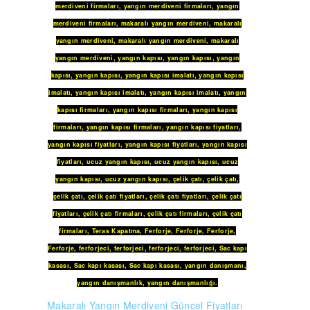
merdiveni firmaları
,
yangın merdiveni firmaları
,
yangın
merdiveni firmaları
,
makaralı yangın merdiveni
,
makaralı
yangın merdiveni
,
makaralı yangın merdiveni
,
makaralı
yangın merdiveni
,
yangın kapısı
,
yangın kapısı
,
yangın
kapısı
,
yangın kapısı
,
yangın kapısı imalatı
,
yangın kapısı
imalatı
,
yangın kapısı imalatı
,
yangın kapısı imalatı
,
yangın
kapısı firmaları
,
yangın kapısı firmaları
,
yangın kapısı
firmaları
,
yangın kapısı firmaları
,
yangın kapısı fiyatları
,
yangın kapısı fiyatları
,
yangın kapısı fiyatları
,
yangın kapısı
fiyatları
,
ucuz yangın kapısı
,
ucuz yangın kapısı
,
ucuz
yangın kapısı
,
ucuz yangın kapısı
,
çelik çatı
,
çelik çatı
,
çelik çatı
,
çelik çatı fiyatları
,
çelik çatı fiyatları
,
çelik çatı
fiyatları
,
çelik çatı firmaları
,
çelik çatı firmaları
,
çelik çatı
firmaları
,
Teras Kapatma
,
Ferforje
,
Ferforje
,
Ferforje
,
Ferforje
,
ferforjeci
,
ferforjeci
,
ferforjeci
,
ferforjeci
,
Sac kapı
kasası
,
Sac kapı kasası
,
Sac kapı kasası
,
yangın danışmanı
,
yangın danışmanlık
,
yangın danışmanlığı
.
Makaralı Yangın Merdiveni Güncel Fiyatları