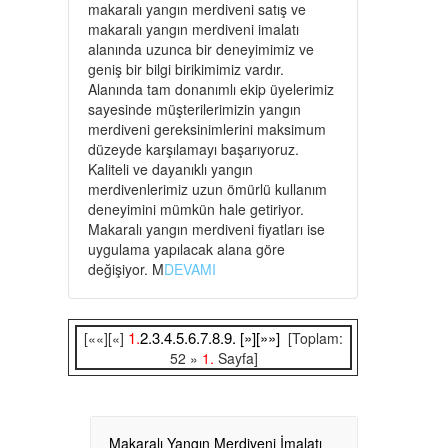
makaralı yangın merdiveni satış ve
makaralı yangın merdiveni imalatı
alanında uzunca bir deneyimimiz ve
geniş bir bilgi birikimimiz vardır.
Alanında tam donanımlı ekip üyelerimiz
sayesinde müşterilerimizin yangın
merdiveni gereksinimlerini maksimum
düzeyde karşılamayı başarıyoruz.
Kaliteli ve dayanıklı yangın
merdivenlerimiz uzun ömürlü kullanım
deneyimini mümkün hale getiriyor.
Makaralı yangın merdiveni fiyatları ise
uygulama yapılacak alana göre
değişiyor. M
DEVAMI
1.
2.
3.
4.
5.
6.
7.
8.
9.
[»]
[»»]
[««][«]
[Toplam:
52 »
1.
Sayfa]
Makaralı Yangın Merdiveni İmalatı