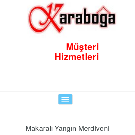
Müşteri
Hizmetleri
0530 8423938
Toggle
navigation
Makaralı Yangın Merdiveni