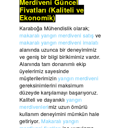
Merdiveni Güncel
Fiyatları (Kaliteli ve
Ekonomik)
Karaboğa Mühendislik olarak;
makaralı yangın merdiveni satış
ve
makaralı yangın merdiveni imalatı
alanında uzunca bir deneyimimiz
ve geniş bir bilgi birikimimiz vardır.
Alanında tam donanımlı ekip
üyelerimiz sayesinde
müşterilerimizin
yangın merdiveni
gereksinimlerini maksimum
düzeyde karşılamayı başarıyoruz.
Kaliteli ve dayanıklı
yangın
merdivenleri
miz uzun ömürlü
kullanım deneyimini mümkün hale
getiriyor.
Makaralı yangın
merdiveni fiyatları
ise uygulama