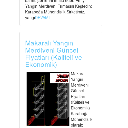
da müşterilerini mutlu eder. En İyi
Yangın Merdiveni Firmasını Keşfedin:
Karaboğa Mühendislik Şirketimiz,
yangı
DEVAMI
Makaralı Yangın
Merdiveni Güncel
Fiyatları (Kaliteli ve
Ekonomik)
Makaralı
Yangın
Merdiveni
Güncel
Fiyatları
(Kaliteli ve
Ekonomik)
Karaboğa
Mühendislik
olarak;