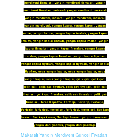
merdiveni firmaları
,
yangın merdiveni firmaları
,
yangın
merdiveni firmaları
,
makaralı yangın merdiveni
,
makaralı
yangın merdiveni
,
makaralı yangın merdiveni
,
makaralı
yangın merdiveni
,
yangın kapısı
,
yangın kapısı
,
yangın
kapısı
,
yangın kapısı
,
yangın kapısı imalatı
,
yangın kapısı
imalatı
,
yangın kapısı imalatı
,
yangın kapısı imalatı
,
yangın
kapısı firmaları
,
yangın kapısı firmaları
,
yangın kapısı
firmaları
,
yangın kapısı firmaları
,
yangın kapısı fiyatları
,
yangın kapısı fiyatları
,
yangın kapısı fiyatları
,
yangın kapısı
fiyatları
,
ucuz yangın kapısı
,
ucuz yangın kapısı
,
ucuz
yangın kapısı
,
ucuz yangın kapısı
,
çelik çatı
,
çelik çatı
,
çelik çatı
,
çelik çatı fiyatları
,
çelik çatı fiyatları
,
çelik çatı
fiyatları
,
çelik çatı firmaları
,
çelik çatı firmaları
,
çelik çatı
firmaları
,
Teras Kapatma
,
Ferforje
,
Ferforje
,
Ferforje
,
Ferforje
,
ferforjeci
,
ferforjeci
,
ferforjeci
,
ferforjeci
,
Sac kapı
kasası
,
Sac kapı kasası
,
Sac kapı kasası
,
yangın danışmanı
,
yangın danışmanlık
,
yangın danışmanlığı
.
Makaralı Yangın Merdiveni Güncel Fiyatları