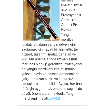
İmalatı: 0216
642 6831.
Profesyonellik
Gerektiren
Önemli Bir
Hizmet
Yangın
merdiveni
imalatı, binaların yangın güvenliğini
sağlamak için hayati bir hizmettir. Bu
hizmet, tasarım, imalat, denetim ve
kurulum aşamalarında uzmanlaşmış
tecrübeli bir ekip gerektirir. Profesyonel
bir yangın merdiveni imalatı firması,
yüksek hızda ve hassas donanımlarla
çalışarak uzun süreli ve kusursuz
sonuçlar elde etmelidir. Ayrıca, her fırın
türü için uygun malzemelerin seçimi de
büyük önem arz etmektedir. Yangın
merdiveni imalat
DEVAMI