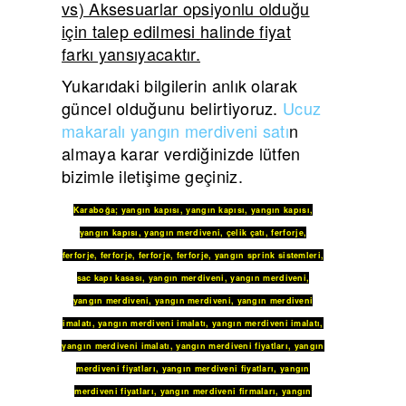
vs) Aksesuarlar opsiyonlu olduğu
için talep edilmesi halinde fiyat
farkı yansıyacaktır.
Yukarıdaki bilgilerin anlık olarak
güncel olduğunu belirtiyoruz.
Ucuz
makaralı yangın merdiveni satı
n
almaya karar verdiğinizde lütfen
bizimle iletişime geçiniz.
Karaboğa
;
yangın kapısı
,
yangın kapısı
,
yangın kapısı
,
yangın kapısı
,
yangın merdiveni
,
çelik çatı
,
ferforje
,
ferforje
,
ferforje
,
ferforje
,
ferforje
,
yangın sprink sistemleri
,
sac kapı kasası
,
yangın merdiveni
,
yangın merdiveni
,
yangın merdiveni
,
yangın merdiveni
,
yangın merdiveni
imalatı
,
yangın merdiveni imalatı
,
yangın merdiveni imalatı
,
yangın merdiveni imalatı
,
yangın merdiveni fiyatları
,
yangın
merdiveni fiyatları
,
yangın merdiveni fiyatları
,
yangın
merdiveni fiyatları
,
yangın merdiveni firmaları
,
yangın