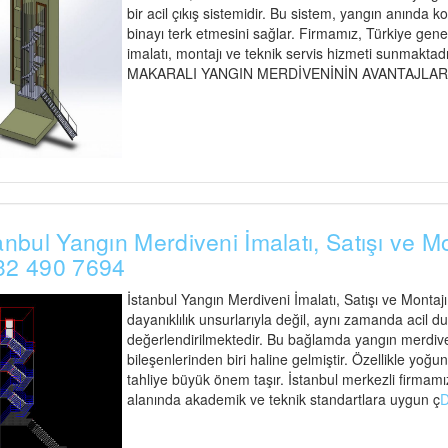
bir acil çıkış sistemidir. Bu sistem, yangın anında ko
binayı terk etmesini sağlar. Firmamız, Türkiye gen
imalatı, montajı ve teknik servis hizmeti sunmaktadır
MAKARALI YANGIN MERDİVENİNİN AVANTAJLARI Maka
anbul Yangın Merdiveni İmalatı, Satışı ve M
32 490 7694
İstanbul Yangın Merdiveni İmalatı, Satışı ve Montaj
dayanıklılık unsurlarıyla değil, aynı zamanda acil d
değerlendirilmektedir. Bu bağlamda yangın merdiveni
bileşenlerinden biri haline gelmiştir. Özellikle yoğu
tahliye büyük önem taşır. İstanbul merkezli firmamız
alanında akademik ve teknik standartlara uygun ç