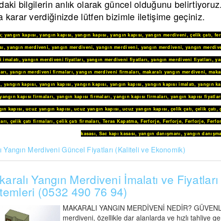
daki bilgilerin anlık olarak güncel olduğunu belirtiyoru
 karar verdiğinizde lütfen bizimle iletişime geçiniz.
a
;
yangın kapısı
,
yangın kapısı
,
yangın kapısı
,
yangın kapısı
,
yangın merdiveni
,
çelik çatı
,
fe
sı
,
yangın merdiveni
,
yangın merdiveni
,
yangın merdiveni
,
yangın merdiveni
,
yangın merdive
 imalatı
,
yangın merdiveni fiyatları
,
yangın merdiveni fiyatları
,
yangın merdiveni fiyatları
,
ya
arı
,
yangın merdiveni firmaları
,
yangın merdiveni firmaları
,
makaralı yangın merdiveni
,
maka
i
,
yangın kapısı
,
yangın kapısı
,
yangın kapısı
,
yangın kapısı
,
yangın kapısı imalatı
,
yangın ka
yangın kapısı firmaları
,
yangın kapısı firmaları
,
yangın kapısı firmaları
,
yangın kapısı fiyatlar
ın kapısı
,
ucuz yangın kapısı
,
ucuz yangın kapısı
,
ucuz yangın kapısı
,
çelik çatı
,
çelik çatı
,
ları
,
çelik çatı firmaları
,
çelik çatı firmaları
,
Teras Kapatma
,
Ferforje
,
Ferforje
,
Ferforje
,
Ferfo
kasası
,
Sac kapı kasası
,
yangın danışmanı
,
yangın danışma
 Yangın Merdiveni Güncel Fiyatları (Kaliteli ve Ekonomik)
aralı Yangın Merdiveni İmalatı ve Fiyatları 
temleri (0532 490 76 94)
MAKARALI YANGIN MERDİVENİ NEDİR? GÜVENLİ A
merdiveni, özellikle dar alanlarda ve hızlı tahliye 