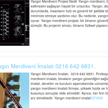
Yangın Merdiveni Projesi Nedir Yangın merdiveni, bi
edilmesini sağlayan hayati bir unsurdur. Yangın, d
durumlarda, insanların hızlı ve güvenli bir şekilde 
minimize etmeye yardımcı olur. Bu nedenle, yangın me
oynar. Yangın merdiveni projesi, bir binanın güvenli t
süreçtir. Bu projenin amacı, binanın fiziksel yapısın
gın Merdiveni İmalatı 0216 642 6831.
Yangın Merdiveni İmalatı: 0216 642 6831. Profesyo
merdiveni imalatı, binaların yangın güvenliğini sağl
imalat, denetim ve kurulum aşamalarında uzmanlaşmı
yangın merdiveni imalatı firması, yüksek hızda ve 
kusursuz sonuçlar elde etmelidir. Ayrıca, her fırı
arz etmektedir. Yangın merdiveni imalat
DEVAMI