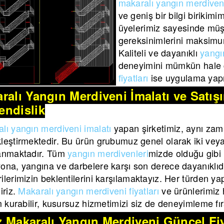
makaralı yangın merdiveni
ve geniş bir bilgi birikim
üyelerimiz sayesinde müş
gereksinimlerini maksimu
Kaliteli ve dayanıklı
yangı
deneyimini mümkün hale g
fiyatları
ise uygulama yapı
ralı Yangın Merdiveni İmalatı ve Satı
ndislik
lı yangın merdiveni imalatı
yapan şirketimiz, aynı zam
leştirmektedir. Bu ürün grubumuz genel olarak iki veya b
lanmaktadır. Tüm
yangın merdivenleri
mizde olduğu gibi
ona, yangına ve darbelere karşı son derece dayanıklıdı
ilerimizin beklentilerini karşılamaktayız. Her türden yap
iriz.
Makaralı yangın merdiveni fiyatları
ve ürünlerimiz h
im kurabilir, kusursuz hizmetimizi siz de deneyimleme fırs
 Makaralı Yangın Merdiveni Güncel Fiy