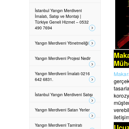
İstanbul Yangın Merdiveni
İmalatı, Satışı ve Montajı |
Türkiye Geneli Hizmet – 0532
490 7694
Yangın Merdiveni Yönetmeliği
Maka
Yangın Merdiveni Projesi Nedir
Mühe
Makara
Yangın Merdiveni İmalatı 0216
642 6831.
gerçek
tasar
İstanbul Yangın Merdiveni Satışı
korozy
müşter
verebil
Yangın Merdiveni Satan Yerler
iletiş
Yangın Merdiveni Tamiratı
Ucuz