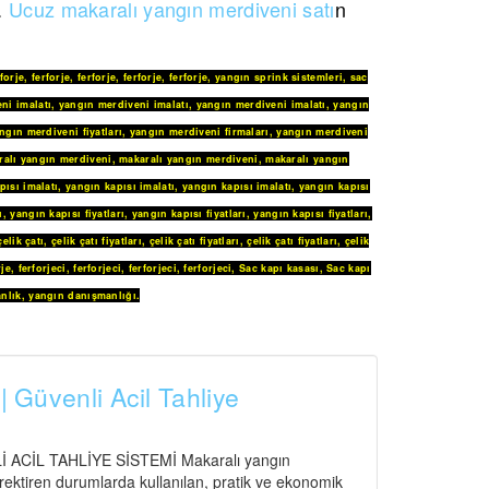
z.
Ucuz makaralı yangın merdiveni satı
n
rforje
,
ferforje
,
ferforje
,
ferforje
,
ferforje
,
yangın sprink sistemleri
,
sac
ni imalatı
,
yangın merdiveni imalatı
,
yangın merdiveni imalatı
,
yangın
ngın merdiveni fiyatları
,
yangın merdiveni firmaları
,
yangın merdiveni
ralı yangın merdiveni
,
makaralı yangın merdiveni
,
makaralı yangın
pısı imalatı
,
yangın kapısı imalatı
,
yangın kapısı imalatı
,
yangın kapısı
ı
,
yangın kapısı fiyatları
,
yangın kapısı fiyatları
,
yangın kapısı fiyatları
,
çelik çatı
,
çelik çatı fiyatları
,
çelik çatı fiyatları
,
çelik çatı fiyatları
,
çelik
rje
,
ferforjeci
,
ferforjeci
,
ferforjeci
,
ferforjeci
,
Sac kapı kasası
,
Sac kapı
nlık
,
yangın danışmanlığı
.
| Güvenli Acil Tahliye
CİL TAHLİYE SİSTEMİ Makaralı yangın
gerektiren durumlarda kullanılan, pratik ve ekonomik