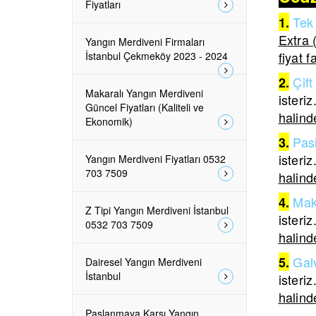
Fiyatları
Tek 
1.
Extra 
Yangın Merdiveni Firmaları
fiyat f
İstanbul Çekmeköy 2023 - 2024
Çift
2.
Makaralı Yangın Merdiveni
isteriz
Güncel Fiyatları (Kaliteli ve
halinde
Ekonomik)
Pas
3.
isteriz
Yangın Merdiveni Fiyatları 0532
703 7509
halinde
Mak
4.
Z Tipi Yangın Merdiveni İstanbul
isteriz
0532 703 7509
halinde
Galv
5.
Dairesel Yangın Merdiveni
İstanbul
isteriz
halinde
Paslanmaya Karşı Yangın