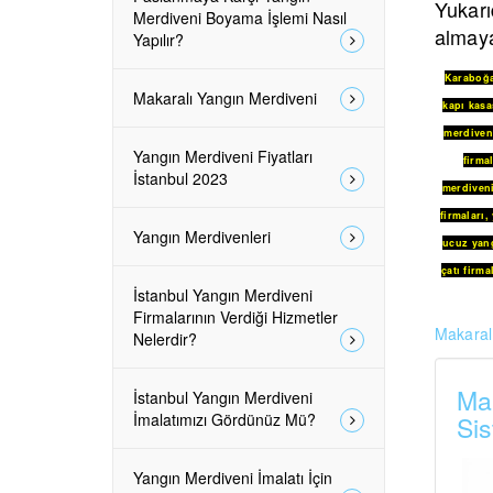
Yukarı
Merdiveni Boyama İşlemi Nasıl
almaya
Yapılır?
Karaboğ
Makaralı Yangın Merdiveni
kapı kasa
merdiveni
Yangın Merdiveni Fiyatları
firmal
İstanbul 2023
merdiven
firmaları
,
Yangın Merdivenleri
ucuz yang
çatı firma
İstanbul Yangın Merdiveni
Firmalarının Verdiği Hizmetler
Makaralı
Nelerdir?
Mak
İstanbul Yangın Merdiveni
İmalatımızı Gördünüz Mü?
Sis
Yangın Merdiveni İmalatı İçin