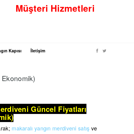
Müşteri Hizmetleri
0530 8423938
gın Kapısı
İletişim
ve Ekonomik)
erdiveni Güncel Fiyatları
mik)
arak;
makaralı yangın merdiveni satış
ve