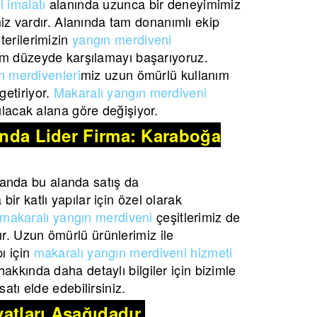
 imalatı
alanında uzunca bir deneyimimiz
imiz vardır. Alanında tam donanımlı ekip
terilerimizin
yangın merdiveni
m düzeyde karşılamayı başarıyoruz.
n merdivenleri
miz uzun ömürlü kullanım
etiriyor.
Makaralı yangın merdiveni
lacak alana göre değişiyor.
şında Lider Firma: Karaboğa
anda bu alanda satış da
ir katlı yapılar için özel olarak
makaralı yangın merdiveni
çeşitlerimiz de
r. Uzun ömürlü ürünlerimiz ile
ı için
makaralı yangın merdiveni hizmeti
akkında daha detaylı bilgiler için bizimle
atı elde edebilirsiniz.
atları Aşağıdadır.