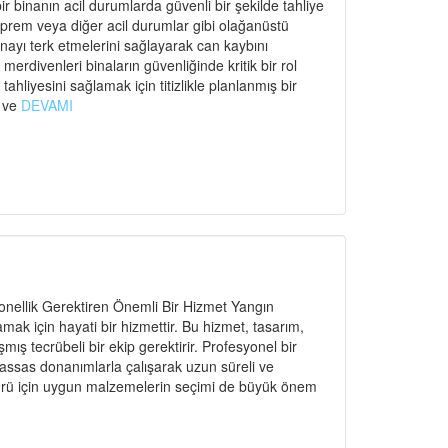
r binanın acil durumlarda güvenli bir şekilde tahliye
eprem veya diğer acil durumlar gibi olağanüstü
binayı terk etmelerini sağlayarak can kaybını
rdivenleri binaların güvenliğinde kritik bir rol
ahliyesini sağlamak için titizlikle planlanmış bir
ı ve
DEVAMI
nellik Gerektiren Önemli Bir Hizmet Yangın
amak için hayati bir hizmettir. Bu hizmet, tasarım,
ş tecrübeli bir ekip gerektirir. Profesyonel bir
hassas donanımlarla çalışarak uzun süreli ve
n türü için uygun malzemelerin seçimi de büyük önem