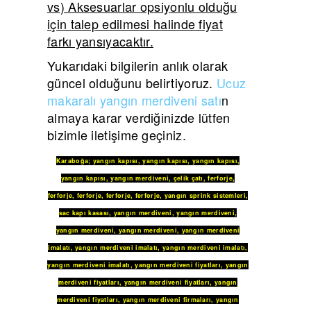
vs) Aksesuarlar opsiyonlu olduğu
için talep edilmesi halinde fiyat
farkı yansıyacaktır.
Yukarıdaki bilgilerin anlık olarak
güncel olduğunu belirtiyoruz.
Ucuz
makaralı yangın merdiveni satı
n
almaya karar verdiğinizde lütfen
bizimle iletişime geçiniz.
Karaboğa
;
yangın kapısı
,
yangın kapısı
,
yangın kapısı
,
yangın kapısı
,
yangın merdiveni
,
çelik çatı
,
ferforje
,
ferforje
,
ferforje
,
ferforje
,
ferforje
,
yangın sprink sistemleri
,
sac kapı kasası
,
yangın merdiveni
,
yangın merdiveni
,
yangın merdiveni
,
yangın merdiveni
,
yangın merdiveni
imalatı
,
yangın merdiveni imalatı
,
yangın merdiveni imalatı
,
yangın merdiveni imalatı
,
yangın merdiveni fiyatları
,
yangın
merdiveni fiyatları
,
yangın merdiveni fiyatları
,
yangın
merdiveni fiyatları
,
yangın merdiveni firmaları
,
yangın