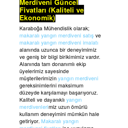
Merdiveni Güncel
Fiyatları (Kaliteli ve
Ekonomik)
Karaboğa Mühendislik olarak;
makaralı yangın merdiveni satış
ve
makaralı yangın merdiveni imalatı
alanında uzunca bir deneyimimiz
ve geniş bir bilgi birikimimiz vardır.
Alanında tam donanımlı ekip
üyelerimiz sayesinde
müşterilerimizin
yangın merdiveni
gereksinimlerini maksimum
düzeyde karşılamayı başarıyoruz.
Kaliteli ve dayanıklı
yangın
merdivenleri
miz uzun ömürlü
kullanım deneyimini mümkün hale
getiriyor.
Makaralı yangın
merdiveni fiyatları
ise uygulama