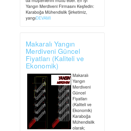
da müşterilerini mutlu eder. En İyi
Yangın Merdiveni Firmasını Keşfedin:
Karaboğa Mühendislik Şirketimiz,
yangı
DEVAMI
Makaralı Yangın
Merdiveni Güncel
Fiyatları (Kaliteli ve
Ekonomik)
Makaralı
Yangın
Merdiveni
Güncel
Fiyatları
(Kaliteli ve
Ekonomik)
Karaboğa
Mühendislik
olarak;