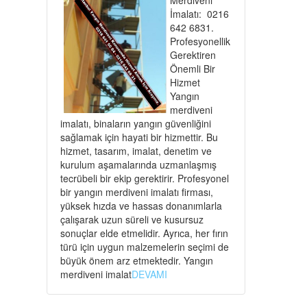
İmalatı: 0216
642 6831.
Profesyonellik
Gerektiren
Önemli Bir
Hizmet
Yangın
merdiveni
imalatı, binaların yangın güvenliğini
sağlamak için hayati bir hizmettir. Bu
hizmet, tasarım, imalat, denetim ve
kurulum aşamalarında uzmanlaşmış
tecrübeli bir ekip gerektirir. Profesyonel
bir yangın merdiveni imalatı firması,
yüksek hızda ve hassas donanımlarla
çalışarak uzun süreli ve kusursuz
sonuçlar elde etmelidir. Ayrıca, her fırın
türü için uygun malzemelerin seçimi de
büyük önem arz etmektedir. Yangın
merdiveni imalat
DEVAMI