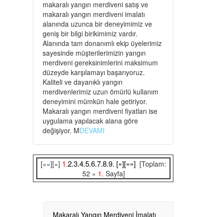
makaralı yangın merdiveni satış ve
makaralı yangın merdiveni imalatı
alanında uzunca bir deneyimimiz ve
geniş bir bilgi birikimimiz vardır.
Alanında tam donanımlı ekip üyelerimiz
sayesinde müşterilerimizin yangın
merdiveni gereksinimlerini maksimum
düzeyde karşılamayı başarıyoruz.
Kaliteli ve dayanıklı yangın
merdivenlerimiz uzun ömürlü kullanım
deneyimini mümkün hale getiriyor.
Makaralı yangın merdiveni fiyatları ise
uygulama yapılacak alana göre
değişiyor. M
DEVAMI
1.
2.
3.
4.
5.
6.
7.
8.
9.
[»]
[»»]
[««][«]
[Toplam:
52 »
1.
Sayfa]
Makaralı Yangın Merdiveni İmalatı